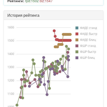
Рейтинги:
rpd:1502
blz:1547
История рейтинга
1600
ФИДЕ станд
ФИДЕ быстр
ФИДЕ блиц
1500
ФШР станд
ФШР быстр
1400
ФШР блиц
1300
1200
1100
1000