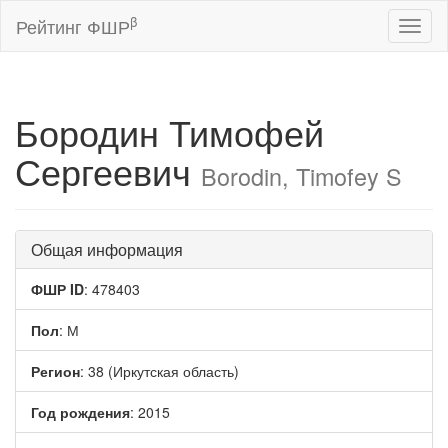
β
Рейтинг ФШР
Toggl
naviga
Бородин Тимофей
Сергеевич
Borodin, Timofey S
Общая информация
ФШР ID
: 478403
Пол
: М
Регион
: 38 (Иркутская область)
Год рождения
: 2015