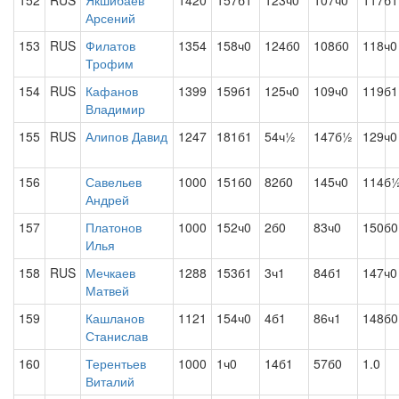
152
RUS
Якшибаев
1420
157б1
123ч0
107ч0
117б1
Арсений
153
RUS
Филатов
1354
158ч0
124б0
108б0
118ч0
Трофим
154
RUS
Кафанов
1399
159б1
125ч0
109ч0
119б1
Владимир
155
RUS
Алипов Давид
1247
181б1
54ч½
147б½
129ч0
156
Савельев
1000
151б0
82б0
145ч0
114б
Андрей
157
Платонов
1000
152ч0
2б0
83ч0
150б0
Илья
158
RUS
Мечкаев
1288
153б1
3ч1
84б1
147ч0
Матвей
159
Кашланов
1121
154ч0
4б1
86ч1
148б0
Станислав
160
Терентьев
1000
1ч0
14б1
57б0
1.0
Виталий