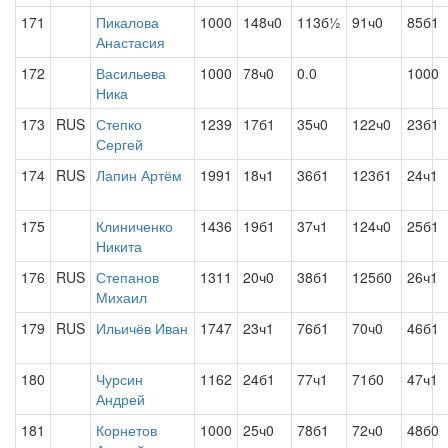
171
Пикалова
1000
148ч0
113б½
91ч0
85б1
Анастасия
172
Васильева
1000
78ч0
0.0
1000
Ника
173
RUS
Степко
1239
17б1
35ч0
122ч0
23б1
Сергей
174
RUS
Лапин Артём
1991
18ч1
36б1
123б1
24ч1
175
Клиниченко
1436
19б1
37ч1
124ч0
25б1
Никита
176
RUS
Степанов
1311
20ч0
38б1
125б0
26ч1
Михаил
179
RUS
Ильичёв Иван
1747
23ч1
76б1
70ч0
46б1
180
Чурсин
1162
24б1
77ч1
71б0
47ч1
Андрей
181
Корнетов
1000
25ч0
78б1
72ч0
48б0