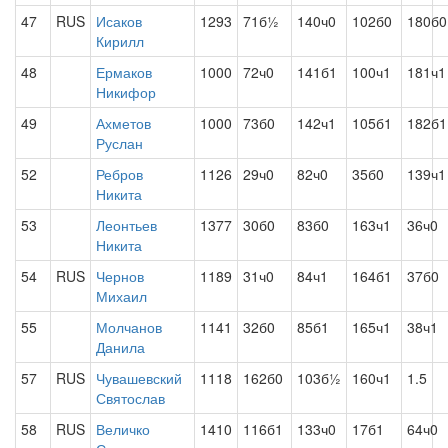
47
RUS
Исаков
1293
71б½
140ч0
102б0
180б0
Кирилл
48
Ермаков
1000
72ч0
141б1
100ч1
181ч1
Никифор
49
Ахметов
1000
73б0
142ч1
105б1
182б1
Руслан
52
Ребров
1126
29ч0
82ч0
35б0
139ч1
Никита
53
Леонтьев
1377
30б0
83б0
163ч1
36ч0
Никита
54
RUS
Чернов
1189
31ч0
84ч1
164б1
37б0
Михаил
55
Молчанов
1141
32б0
85б1
165ч1
38ч1
Данила
57
RUS
Чувашевский
1118
162б0
103б½
160ч1
1.5
Святослав
58
RUS
Величко
1410
116б1
133ч0
17б1
64ч0