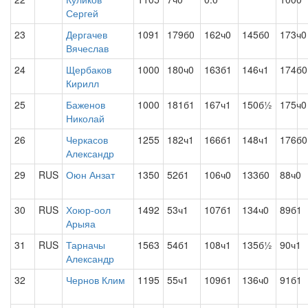
Сергей
23
Дергачев
1091
179б0
162ч0
145б0
173ч0
Вячеслав
24
Щербаков
1000
180ч0
163б1
146ч1
174б0
Кирилл
25
Баженов
1000
181б1
167ч1
150б½
175ч0
Николай
26
Черкасов
1255
182ч1
166б1
148ч1
176б0
Александр
29
RUS
Оюн Анзат
1350
52б1
106ч0
133б0
88ч0
30
RUS
Хоюр-оол
1492
53ч1
107б1
134ч0
89б1
Арыяа
31
RUS
Тарначы
1563
54б1
108ч1
135б½
90ч1
Александр
32
Чернов Клим
1195
55ч1
109б1
136ч0
91б1