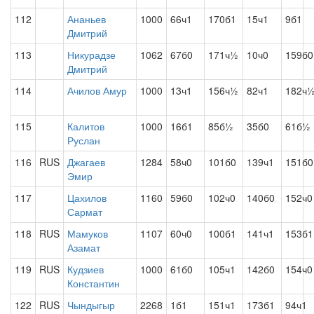
112
Ананьев
1000
66ч1
170б1
15ч1
9б1
Дмитрий
113
Никурадзе
1062
67б0
171ч½
10ч0
159б0
Дмитрий
114
Ачилов Амур
1000
13ч1
156ч½
82ч1
182ч
115
Калитов
1000
16б1
85б½
35б0
61б½
Руслан
116
RUS
Джагаев
1284
58ч0
101б0
139ч1
151б0
Эмир
117
Цахилов
1160
59б0
102ч0
140б0
152ч0
Сармат
118
RUS
Мамуков
1107
60ч0
100б1
141ч1
153б1
Азамат
119
RUS
Кудзиев
1000
61б0
105ч1
142б0
154ч0
Константин
122
RUS
Чындыгыр
2268
1б1
151ч1
173б1
94ч1