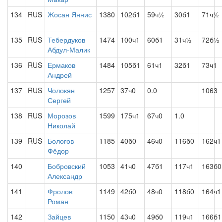
134
RUS
Жосан Яннис
1380
102б1
59ч½
30б1
71ч½
135
RUS
Тебердуков
1474
100ч1
60б1
31ч½
72б½
Абдул-Малик
136
RUS
Ермаков
1484
105б1
61ч1
32б1
73ч1
Андрей
137
RUS
Чолокян
1257
37ч0
0.0
1063
Сергей
138
RUS
Морозов
1599
175ч1
67ч0
1.0
Николай
139
RUS
Бологов
1185
40б0
46ч0
116б0
162ч1
Фёдор
140
Бобровский
1053
41ч0
47б1
117ч1
163б0
Александр
141
Фролов
1149
42б0
48ч0
118б0
164ч1
Роман
142
Зайцев
1150
43ч0
49б0
119ч1
166б1