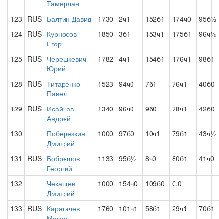
Тамерлан
123
RUS
Балтин Давид
1730
2ч1
152б1
174ч0
95б½
124
RUS
Курносов
1850
3б1
153ч1
175б1
96ч½
Егор
125
RUS
Черешкевич
1782
4ч1
154б1
176ч1
98б1
Юрий
128
RUS
Титаренко
1523
94ч0
7б1
76ч1
40б0
Павел
129
RUS
Исайчев
1340
96ч0
9б0
78ч1
42б0
Андрей
130
Поберезкин
1000
97б0
10ч1
79б1
43ч½
Дмитрий
131
RUS
Бобрешов
1133
95б½
8ч0
80б1
41ч0
Георгий
132
Чекащёв
1000
154ч0
109б0
0.0
Дмитрий
133
RUS
Карагачев
1760
101ч1
58б1
29ч1
70б1
Макар