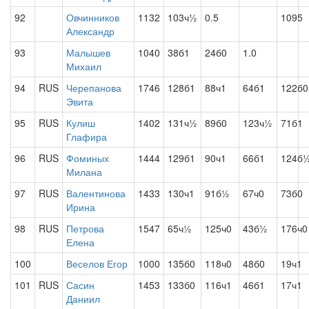
92
Овчинников
1132
103ч½
0.5
1095
Александр
93
Малышев
1040
38б1
24б0
1.0
Михаил
94
RUS
Черепанова
1746
128б1
88ч1
64б1
122б0
Эвита
95
RUS
Кулиш
1402
131ч½
89б0
123ч½
71б1
Глафира
96
RUS
Фоминых
1444
129б1
90ч1
66б1
124б
Милана
97
RUS
Валентинова
1433
130ч1
91б½
67ч0
73б0
Ирина
98
RUS
Петрова
1547
65ч½
125ч0
43б½
176ч0
Елена
100
Веселов Егор
1000
135б0
118ч0
48б0
19ч1
101
RUS
Сасин
1453
133б0
116ч1
46б1
17ч1
Даниил