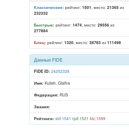
Классические:
рейтинг:
1501
, место:
21365
из
232332
Быстрые:
рейтинг:
1474
, место:
29556
из
277884
Блиц:
рейтинг:
1320
, место:
38783
из
111498
Данные FIDE
FIDE ID:
24252328
Имя:
Kulish, Glafira
Федерация:
RUS
Звания:
Рейтинги:
std:1541
rpd:1521
blz:1599