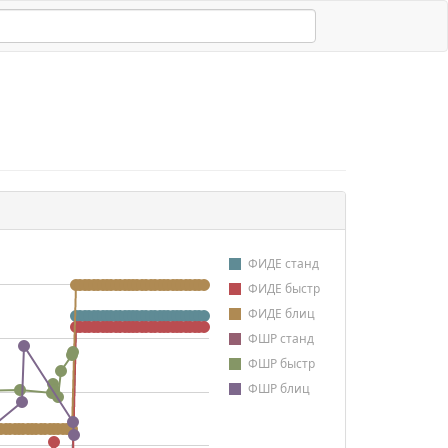
ФИДЕ станд
ФИДЕ быстр
ФИДЕ блиц
ФШР станд
ФШР быстр
ФШР блиц