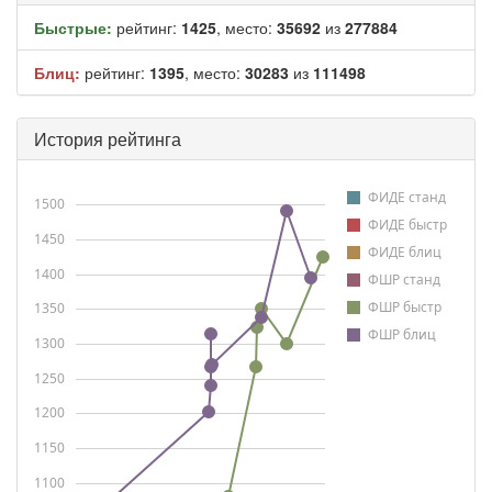
Быстрые:
рейтинг:
1425
, место:
35692
из
277884
Блиц:
рейтинг:
1395
, место:
30283
из
111498
История рейтинга
ФИДЕ станд
1500
ФИДЕ быстр
1450
ФИДЕ блиц
1400
ФШР станд
ФШР быстр
1350
ФШР блиц
1300
1250
1200
1150
1100