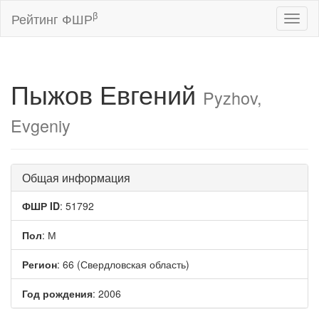
β
Рейтинг ФШР
Toggl
naviga
Пыжов Евгений
Pyzhov,
Evgeniy
Общая информация
ФШР ID
: 51792
Пол
: М
Регион
: 66 (Свердловская область)
Год рождения
: 2006