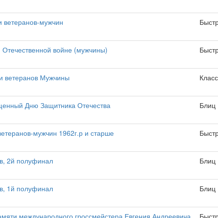
и ветеранов-мужчин
Быст
 Отечественной войне (мужчины)
Быст
ди ветеранов Мужчины
Класс
ященный Дню Защитника Отечества
Блиц
етеранов-мужчин 1962г.р и старше
Быст
в, 2й полуфинал
Блиц
в, 1й полуфинал
Блиц
амяти международного гроссмейстера Евгения Андреевича
Быст