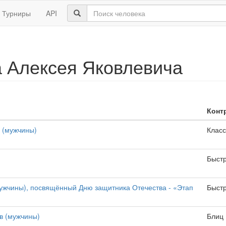
Турниры
API
 Алексея Яковлевича
Конт
 (мужчины)
Класс
Быст
ужчины), посвящённый Дню защитника Отечества - «Этап
Быст
в (мужчины)
Блиц