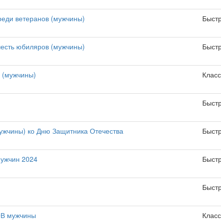
реди ветеранов (мужчины)
Быст
честь юбиляров (мужчины)
Быст
 (мужчины)
Класс
Быст
ужчины) ко Дню Защитника Отечества
Быст
ужчин 2024
Быст
Быст
В мужчины
Класс