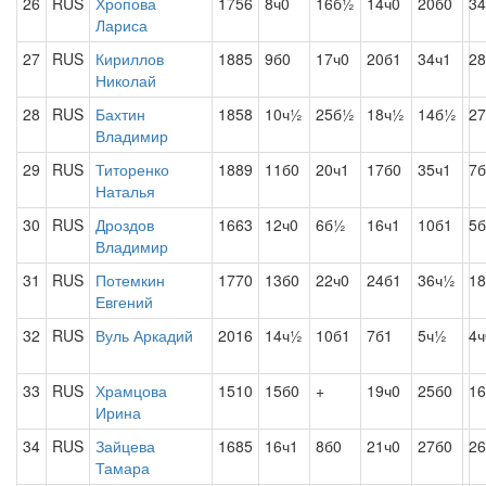
26
RUS
Хропова
1756
8ч0
16б½
14ч0
20б0
34
Лариса
27
RUS
Кириллов
1885
9б0
17ч0
20б1
34ч1
28
Николай
28
RUS
Бахтин
1858
10ч½
25б½
18ч½
14б½
27
Владимир
29
RUS
Титоренко
1889
11б0
20ч1
17б0
35ч1
7
Наталья
30
RUS
Дроздов
1663
12ч0
6б½
16ч1
10б1
5б
Владимир
31
RUS
Потемкин
1770
13б0
22ч0
24б1
36ч½
18
Евгений
32
RUS
Вуль Аркадий
2016
14ч½
10б1
7б1
5ч½
4ч
33
RUS
Храмцова
1510
15б0
+
19ч0
25б0
16
Ирина
34
RUS
Зайцева
1685
16ч1
8б0
21ч0
27б0
26
Тамара