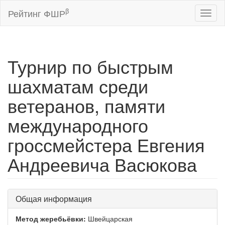
β
Рейтинг ФШР
Toggl
naviga
Турнир по быстрым
шахматам среди
ветеранов, памяти
международного
гроссмейстера Евгения
Андреевича Васюкова
Общая информация
Метод жеребьёвки:
Швейцарская