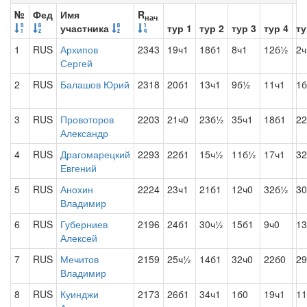
№
Фед
Имя
R
нач
участника
тур 1
тур 2
тур 3
тур 4
ту
1
RUS
Архипов
2343
19ч1
18б1
8ч1
12б½
2
Сергей
2
RUS
Балашов Юрий
2318
20б1
13ч1
9б½
11ч1
1
3
RUS
Провоторов
2203
21ч0
23б½
35ч1
18б1
22
Александр
4
RUS
Драгомарецкий
2293
22б1
15ч½
11б½
17ч1
32
Евгений
5
RUS
Анохин
2224
23ч1
21б1
12ч0
32б½
30
Владимир
6
RUS
Губерниев
2196
24б1
30ч½
15б1
9ч0
13
Алексей
7
RUS
Мечитов
2159
25ч½
14б1
32ч0
22б0
2
Владимир
8
RUS
Куинджи
2173
26б1
34ч1
1б0
19ч1
1