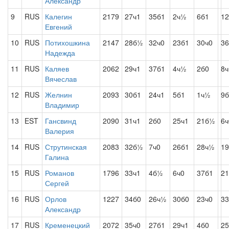
Александр
9
RUS
Калегин
2179
27ч1
35б1
2ч½
6б1
12
Евгений
10
RUS
Потихошкина
2147
28б½
32ч0
23б1
30ч0
36
Надежда
11
RUS
Каляев
2062
29ч1
37б1
4ч½
2б0
8
Вячеслав
12
RUS
Желнин
2093
30б1
24ч1
5б1
1ч½
9б
Владимир
13
EST
Гансвинд
2090
31ч1
2б0
25ч1
21б½
6ч
Валерия
14
RUS
Струтинская
2083
32б½
7ч0
26б1
28ч½
19
Галина
15
RUS
Романов
1796
33ч1
4б½
6ч0
37б1
2
Сергей
16
RUS
Орлов
1227
34б0
26ч½
30б0
23ч0
33
Александр
17
RUS
Кременецкий
2072
35ч0
27б1
29ч1
4б0
25