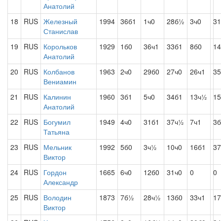
Анатолий
18
RUS
Железный
1994
36б1
1ч0
28б½
3ч0
31
Станислав
19
RUS
Корольков
1929
1б0
36ч1
33б1
8б0
14
Анатолий
20
RUS
Колбанов
1963
2ч0
29б0
27ч0
26ч1
35
Вениамин
21
RUS
Калинин
1960
3б1
5ч0
34б1
13ч½
1
Анатолий
22
RUS
Богумил
1949
4ч0
31б1
37ч½
7ч1
3б
Татьяна
23
RUS
Мельник
1992
5б0
3ч½
10ч0
16б1
37
Виктор
24
RUS
Гордон
1665
6ч0
12б0
31ч0
0
0
Александр
25
RUS
Володин
1873
7б½
28ч½
13б0
33ч1
17
Виктор