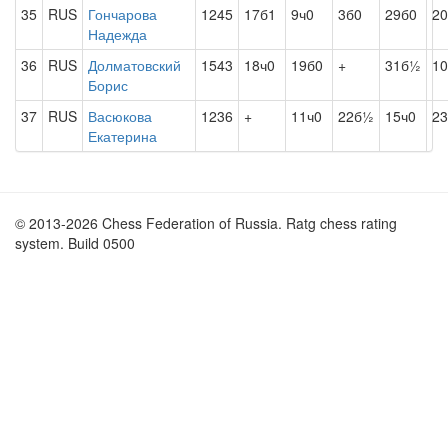
35
RUS
Гончарова
1245
17б1
9ч0
3б0
29б0
20
Надежда
36
RUS
Долматовский
1543
18ч0
19б0
+
31б½
10
Борис
37
RUS
Васюкова
1236
+
11ч0
22б½
15ч0
23
Екатерина
© 2013-2026 Chess Federation of Russia. Ratg chess rating
system. Build 0500