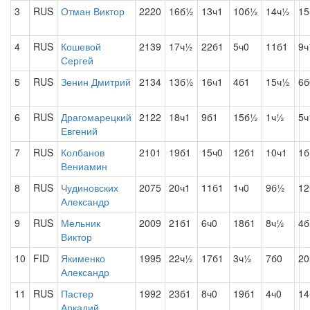
3
RUS
Отман Виктор
2220
16б½
13ч1
10б½
14ч½
15
4
RUS
Кошевой
2139
17ч½
22б1
5ч0
11б1
9
Сергей
5
RUS
Зенин Дмитрий
2134
13б½
16ч1
4б1
15ч½
6б
6
RUS
Драгомарецкий
2122
18ч1
9б1
15б½
1ч½
5ч
Евгений
7
RUS
Колбанов
2101
19б1
15ч0
12б1
10ч1
1
Вениамин
8
RUS
Чудиновских
2075
20ч1
11б1
1ч0
9б½
12
Александр
9
RUS
Мельник
2009
21б1
6ч0
18б1
8ч½
4
Виктор
10
FID
Якименко
1995
22ч½
17б1
3ч½
7б0
20
Александр
11
RUS
Пастер
1992
23б1
8ч0
19б1
4ч0
14
Аркадий