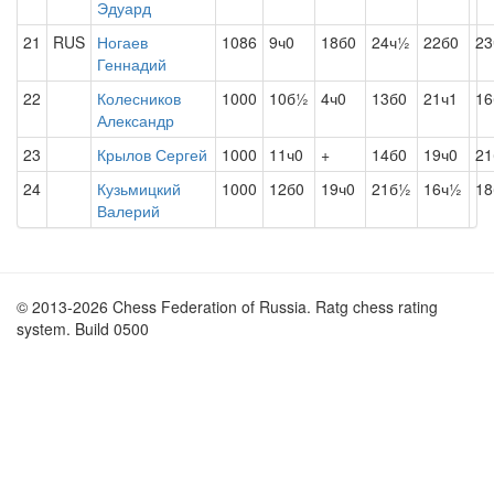
Эдуард
21
RUS
Ногаев
1086
9ч0
18б0
24ч½
22б0
23
Геннадий
22
Колесников
1000
10б½
4ч0
13б0
21ч1
16
Александр
23
Крылов Сергей
1000
11ч0
+
14б0
19ч0
21
24
Кузьмицкий
1000
12б0
19ч0
21б½
16ч½
1
Валерий
© 2013-2026 Chess Federation of Russia. Ratg chess rating
system. Build 0500