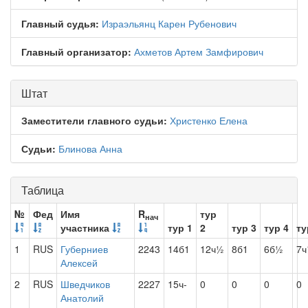
Главный судья:
Израэльянц Карен Рубенович
Главный организатор:
Ахметов Артем Замфирович
Штат
Заместители главного судьи:
Христенко Елена
Судьи:
Блинова Анна
Таблица
№
Фед
Имя
R
тур
нач
участника
тур 1
2
тур 3
тур 4
ту
1
RUS
Губерниев
2243
14б1
12ч½
8б1
6б½
7
Алексей
2
RUS
Шведчиков
2227
15ч-
0
0
0
0
Анатолий