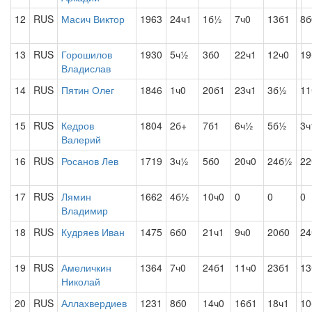
12
RUS
Масич Виктор
1963
24ч1
1б½
7ч0
13б1
8б
13
RUS
Горошилов
1930
5ч½
3б0
22ч1
12ч0
19
Владислав
14
RUS
Пятин Олег
1846
1ч0
20б1
23ч1
3б½
11
15
RUS
Кедров
1804
2б+
7б1
6ч½
5б½
3ч
Валерий
16
RUS
Росанов Лев
1719
3ч½
5б0
20ч0
24б½
22
17
RUS
Лямин
1662
4б½
10ч0
0
0
0
Владимир
18
RUS
Кудряев Иван
1475
6б0
21ч1
9ч0
20б0
2
19
RUS
Амеличкин
1364
7ч0
24б1
11ч0
23б1
13
Николай
20
RUS
Аллахвердиев
1231
8б0
14ч0
16б1
18ч1
10