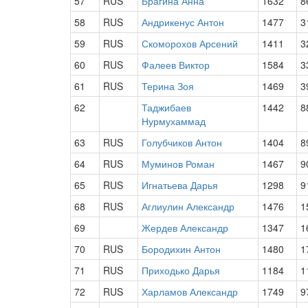
57
RUS
Брагина Анна
1632
8
58
RUS
Андрикенус Антон
1477
3
59
RUS
Скоморохов Арсений
1411
3
60
RUS
Фалеев Виктор
1584
3
61
RUS
Терина Зоя
1469
3
62
Таджибаев
1442
8
Нурмухаммад
63
RUS
Голубчиков Антон
1404
8
64
RUS
Муминов Роман
1467
9
65
RUS
Игнатьева Дарья
1298
9
68
RUS
Аглиулин Александр
1476
1
69
Жердев Александр
1347
1
70
RUS
Бородихин Антон
1480
1
71
RUS
Приходько Дарья
1184
1
72
RUS
Харламов Александр
1749
9