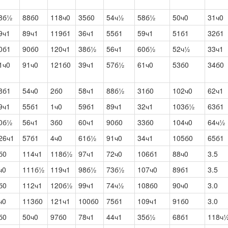
8б½
88б0
118ч0
35б0
54ч½
58б½
50ч0
31ч0
9ч1
89ч1
119б1
36ч1
55б1
59ч1
51б1
32б1
0б1
90б0
120ч1
38б½
56ч1
60б½
52ч½
33ч1
1ч0
91ч0
121б0
39ч1
57б½
61ч0
53б0
34б0
8б1
54ч0
2б0
58ч1
88б½
31б0
102ч0
62ч1
9ч1
55б1
1ч0
59б1
89ч1
32ч1
103б½
63б1
0б½
56ч1
3б0
60ч1
90б0
33б0
104ч0
64ч½
26ч1
57б1
4ч0
61б½
91ч0
34ч1
105б0
65б1
б0
114ч1
118б½
97ч1
72ч0
106б1
88ч0
3.5
ч0
111б½
119ч1
98б½
73б½
107ч0
89б1
3.5
б0
112ч1
120б½
99ч1
74ч½
108б0
90ч0
3.0
ч0
113б0
121ч1
100б0
75б1
109ч1
91б0
3.0
б0
50ч0
97б0
78ч1
44ч1
35б½
68б1
118ч