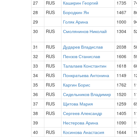
27
RUS
Каширин Георгий
1735
7
28
RUS
Бородкин Ян
1467
8
29
Голяк Арина
1000
9
30
RUS
Смолянинов Николай
1304
5
31
RUS
Дударев Владислав
2038
5
32
RUS
Пензов Станислав
1606
5
33
RUS
Талалаев Константин
1618
6
34
RUS
Понкратьева Антонина
1149
1
35
RUS
Каргин Борис
1762
1
36
RUS
Сидельников Владимир
1520
1
37
RUS
Щитова Мария
1259
6
38
RUS
Сергеев Александр
1405
1
39
Нестерова Арина
1090
1
40
RUS
Косинова Анастасия
1644
1