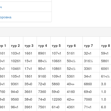
ч
торовна
ур 1
тур 2
тур 3
тур 4
тур 5
тур 6
тур 7
тур 8
1б1
103ч1
16б1
89б1
107ч1
51б1
32ч1
59ч1
0ч1
102б1
15ч1
88ч½
106б1
50ч½
31б½
58б1
2ч1
104б1
17ч1
90ч1
108б1
52ч½
33б1
60б1
3б1
105ч1
18б1
91б0
109ч1
53б1
34ч1
61ч½
6ч1
93б1
35ч0
72ч0
58б0
40ч+
68б0
3.0
7б0
94ч0
36б1
73б0
59ч0
41б0
69ч0
1.0
8ч0
95б0
38ч0
74ч0
122б0
42ч+
70б0
1.0
9б1
96ч1
39б1
75б1
61ч0
43б1
71ч1
6.0