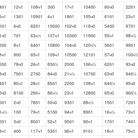
4б1
12ч1
108ч1
3б0
17ч1
104б0
60ч0
22б1
5ч1
13б1
109б1
4ч1
18б1
105ч0
61б1
23ч1
0б1
6ч0
62б1
106б0
102ч0
118ч0
54б0
97б1
1ч0
7б1
63ч½
107ч1
103б0
119б0
55ч1
98ч½
2б0
8ч1
64б1
108б0
104ч0
120ч½
56б1
99б1
3ч1
9б0
65ч1
109ч1
105б0
121б1
57ч0
100ч
2б0
78ч0
26ч1
83б½
20б0
106ч½
62б1
93ч0
3ч0
79б1
27б0
84ч0
21ч½
107б0
63ч0
94б½
4б1
80ч1
28ч1
85б1
22б0
108ч1
64б½
95ч0
5ч0
81б0
29б+
86ч½
23ч1
128б0
65ч0
96б½
0б1
2ч0
78б1
50ч0
93б1
88ч½
15б1
72б1
1ч½
1б0
79ч1
51б0
94ч1
89б1
16ч½
73ч1
2б1
3ч0
80б1
52ч1
95б1
90ч1
17б1
74б1
3ч1
4б0
117ч1
53б1
96ч1
91б1
18ч1
75ч1