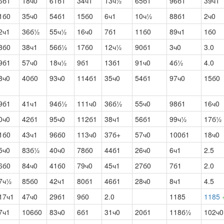
6б1
18ч0
61б1
34ч1
13ч½
65б1
96б1
39ч1
1б0
35ч0
54б1
15б0
6ч1
10ч½
88б1
2ч0
2ч1
36б½
55ч½
16ч0
7б1
11б0
89ч1
1б0
3б0
38ч1
56б½
17б0
12ч½
90б1
3ч0
3.0
9б1
57ч0
18ч½
9б1
13б1
91ч0
4б½
4.0
8ч0
40б0
93ч0
114б1
35ч0
54б1
97ч0
15б0
9б1
41ч1
94б½
111ч0
36б½
55ч0
98б1
16ч0
0ч0
42б1
95ч0
112б1
38ч1
56б1
99ч½
17б½
1б0
43ч1
96б0
113ч0
37б+
57ч0
100б1
18ч0
5ч0
83б½
40ч0
78б0
44б1
26ч0
6ч1
2.5
6б0
84ч0
41б0
79ч0
45ч1
27б0
7б1
2.0
7ч½
85б0
42ч1
80б1
46б1
28ч0
8ч1
4.5
17ч1
47ч0
29б1
9б0
2.0
1185
1185
7ч1
106б0
83ч0
6б1
31ч0
20б1
118б½
102ч0