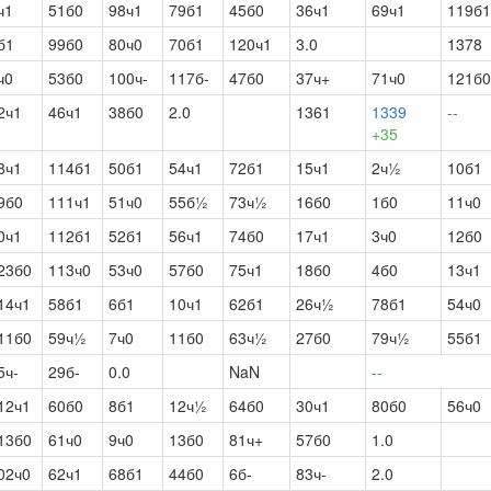
ч1
51б0
98ч1
79б1
45б0
36ч1
69ч1
119б1
б1
99б0
80ч0
70б1
120ч1
3.0
1378
ч0
53б0
100ч-
117б-
47б0
37ч+
71ч0
121б0
2ч1
46ч1
38б0
2.0
1361
1339
--
+35
8ч1
114б1
50б1
54ч1
72б1
15ч1
2ч½
10б1
9б0
111ч1
51ч0
55б½
73ч½
16б0
1б0
11ч0
0ч1
112б1
52б1
56ч1
74б0
17ч1
3ч0
12б0
23б0
113ч0
53ч0
57б0
75ч1
18б0
4б0
13ч1
14ч1
58б1
6б1
10ч1
62б1
26ч½
78б1
54ч0
11б0
59ч½
7ч0
11б0
63ч½
27б0
79ч½
55б1
5ч-
29б-
0.0
NaN
--
12ч1
60б0
8б1
12ч½
64б0
30ч1
80б0
56ч0
13б0
61ч0
9ч0
13б0
81ч+
57б0
1.0
02ч0
62ч1
68б1
44б0
6б-
83ч-
2.0