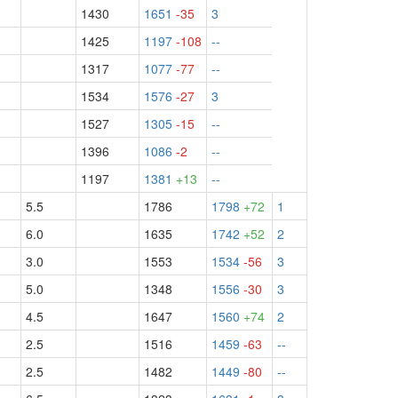
1430
1651
-35
3
1425
1197
-108
--
1317
1077
-77
--
1534
1576
-27
3
1527
1305
-15
--
1396
1086
-2
--
1197
1381
+13
--
5.5
1786
1798
+72
1
6.0
1635
1742
+52
2
3.0
1553
1534
-56
3
5.0
1348
1556
-30
3
4.5
1647
1560
+74
2
2.5
1516
1459
-63
--
2.5
1482
1449
-80
--