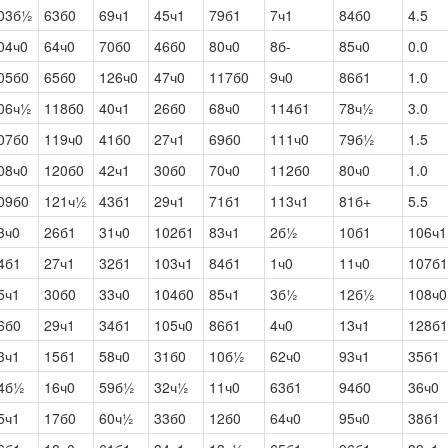
03б½
63б0
69ч1
45ч1
79б1
7ч1
84б0
4.5
04ч0
64ч0
70б0
46б0
80ч0
8б-
85ч0
0.0
05б0
65б0
126ч0
47ч0
117б0
9ч0
86б1
1.0
06ч½
118б0
40ч1
26б0
68ч0
114б1
78ч½
3.0
07б0
119ч0
41б0
27ч1
69б0
111ч0
79б½
1.5
08ч0
120б0
42ч1
30б0
70ч0
112б0
80ч0
1.0
09б0
121ч½
43б1
29ч1
71б1
113ч1
81б+
5.5
3ч0
26б1
31ч0
102б1
83ч1
2б½
10б1
106ч1
4б1
27ч1
32б1
103ч1
84б1
1ч0
11ч0
107б1
5ч1
30б0
33ч0
104б0
85ч1
3б½
12б½
108ч0
6б0
29ч1
34б1
105ч0
86б1
4ч0
13ч1
128б1
3ч1
15б1
58ч0
31б0
10б½
62ч0
93ч1
35б1
4б½
16ч0
59б½
32ч½
11ч0
63б1
94б0
36ч0
5ч1
17б0
60ч½
33б0
12б0
64ч0
95ч0
38б1