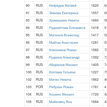
90
RUS
Нефёдов Матвей
1620
6
91
RUS
Зимова Екатерина
1557
6
93
RUS
Храмушкин Никита
1660
5
94
RUS
Рудомётова Елизавета
1418
5
95
RUS
Матюков Всеволод
1417
5
96
RUS
Майтак Анастасия
1281
5
97
RUS
Клинников Роман
1582
7
98
RUS
Рудаков Александр
1392
7
99
RUS
Абаринов Михаил
1405
7
100
RUS
Коптева Татьяна
1227
7
102
RUS
Митин Никита
1862
4
103
POR
Рябухин Роман
1761
4
104
RUS
Кошкин Михаил
1720
4
105
RUS
Майковец Яна
1684
4