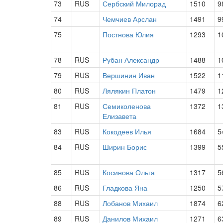
73
RUS
Сербский Милорад
1510
9
74
Чемчиев Арслан
1491
9
75
Постнова Юлия
1293
1
78
RUS
Рубан Александр
1488
1
79
RUS
Вершинин Иван
1522
1
80
RUS
Лялякин Платон
1479
1
81
RUS
Семиколенова
1372
1
Елизавета
83
RUS
Кокодеев Илья
1684
5
84
RUS
Ширин Борис
1399
5
85
RUS
Косинова Ольга
1317
5
86
RUS
Гладкова Яна
1250
5
88
RUS
Лобанов Михаил
1874
6
89
RUS
Данилов Михаил
1271
6