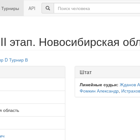
Турниры
API
III этап. Новосибирская об
ир D
Турнир В
Штат
Линейные судьи:
Жданов А
Фомкин Александр
,
Истрахов
я область
ич