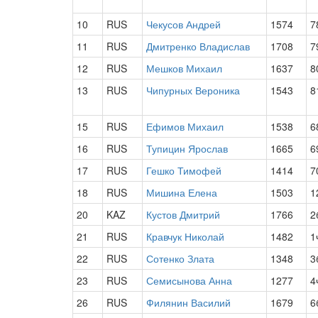
10
RUS
Чекусов Андрей
1574
7
11
RUS
Дмитренко Владислав
1708
7
12
RUS
Мешков Михаил
1637
8
13
RUS
Чипурных Вероника
1543
8
15
RUS
Ефимов Михаил
1538
6
16
RUS
Тупицин Ярослав
1665
6
17
RUS
Гешко Тимофей
1414
7
18
RUS
Мишина Елена
1503
1
20
KAZ
Кустов Дмитрий
1766
2
21
RUS
Кравчук Николай
1482
1
22
RUS
Сотенко Злата
1348
3
23
RUS
Семисынова Анна
1277
4
26
RUS
Филянин Василий
1679
6