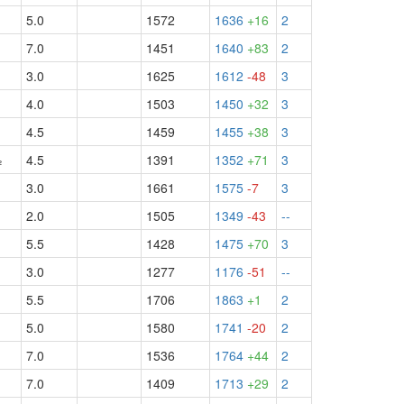
5.0
1572
1636
+16
2
7.0
1451
1640
+83
2
3.0
1625
1612
-48
3
4.0
1503
1450
+32
3
4.5
1459
1455
+38
3
½
4.5
1391
1352
+71
3
3.0
1661
1575
-7
3
2.0
1505
1349
-43
--
5.5
1428
1475
+70
3
3.0
1277
1176
-51
--
5.5
1706
1863
+1
2
5.0
1580
1741
-20
2
7.0
1536
1764
+44
2
7.0
1409
1713
+29
2