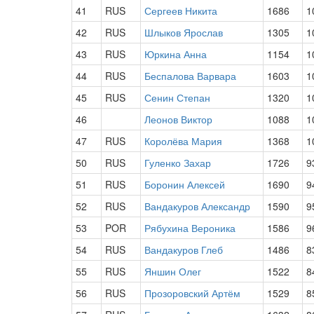
41
RUS
Сергеев Никита
1686
1
42
RUS
Шлыков Ярослав
1305
1
43
RUS
Юркина Анна
1154
1
44
RUS
Беспалова Варвара
1603
1
45
RUS
Сенин Степан
1320
1
46
Леонов Виктор
1088
1
47
RUS
Королёва Мария
1368
1
50
RUS
Гуленко Захар
1726
9
51
RUS
Боронин Алексей
1690
9
52
RUS
Вандакуров Александр
1590
9
53
POR
Рябухина Вероника
1586
9
54
RUS
Вандакуров Глеб
1486
8
55
RUS
Яншин Олег
1522
8
56
RUS
Прозоровский Артём
1529
8