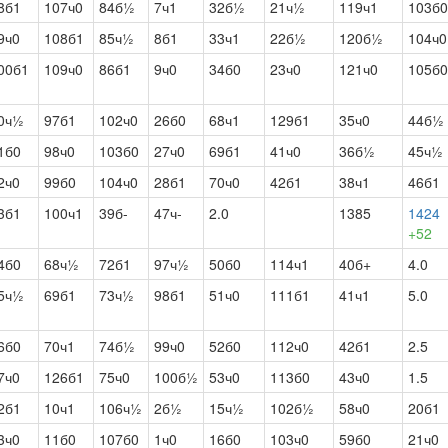
8б1
107ч0
84б½
7ч1
32б½
21ч½
119ч1
103б0
9ч0
108б1
85ч½
8б1
33ч1
22б½
120б½
104ч0
00б1
109ч0
86б1
9ч0
34б0
23ч0
121ч0
105б0
0ч½
97б1
102ч0
26б0
68ч1
129б1
35ч0
44б½
1б0
98ч0
103б0
27ч0
69б1
41ч0
36б½
45ч½
2ч0
99б0
104ч0
28б1
70ч0
42б1
38ч1
46б1
3б1
100ч1
39б-
47ч-
2.0
1385
1424
+52
4б0
68ч½
72б1
97ч½
50б0
114ч1
40б+
4.0
5ч½
69б1
73ч½
98б1
51ч0
111б1
41ч1
5.0
6б0
70ч1
74б½
99ч0
52б0
112ч0
42б1
2.5
7ч0
126б1
75ч0
100б½
53ч0
113б0
43ч0
1.5
2б1
10ч1
106ч½
2б½
15ч½
102б½
58ч0
20б1
3ч0
11б0
107б0
1ч0
16б0
103ч0
59б0
21ч0