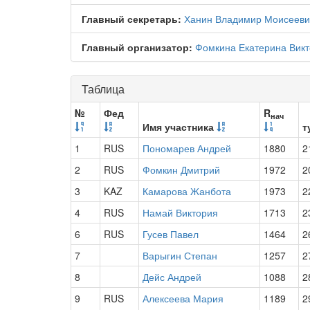
Главный секретарь:
Ханин Владимир Моисееви
Главный организатор:
Фомкина Екатерина Вик
Таблица
№
Фед
R
нач
Имя участника
т
1
RUS
Пономарев Андрей
1880
2
2
RUS
Фомкин Дмитрий
1972
2
3
KAZ
Камарова Жанбота
1973
2
4
RUS
Намай Виктория
1713
2
6
RUS
Гусев Павел
1464
2
7
Варыгин Степан
1257
2
8
Дейс Андрей
1088
2
9
RUS
Алексеева Мария
1189
2