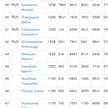
39
RUS
Кучеренко
1238
79б0
60ч1
80б1
22ч0
77
Матвей
40
RUS
Поморцева
1226
80ч1
18ч0
79б1
23б0
62
Дарья
41
RUS
Самошкина
1225
1ч0
62б0
64ч1
58б0
74
Елизавета
42
RUS
Шаповаленко
1228
2б½
79ч1
6б0
26ч1
37
Александр
43
Лемешко
1222
3ч0
64б1
81ч1
24ч0
78
Кирилл
44
Карабаев
1202
4б0
61ч0
26б0
71ч0
67
Адилет
45
Эркебаев
1193
5ч0
68б1
16б0
59ч1
19
Тагдырбек
46
Рябова Алена
1189
6б0
63ч1
22б0
65ч1
25
47
Жумашова
1178
7ч0
70б1
17ч0
60б0
68
Сабина