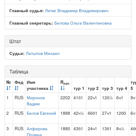
Главный судья:
Литке Владимир Владимирович
Главный секретарь:
Белова Ольга Валентиновна
Штат
Судьи:
Латыпов Михаил
Таблица
№
Фед
Имя
R
ту
нач
участника
тур 1
тур 2
тур 3
тур 4
5
1
RUS
Миронов
2202
41б1
22ч1
12б½
6ч1
9ч
Вадим
2
RUS
Белов Евгений
1888
42ч½
66б1
27ч1
12б0
6ч
3
RUS
Алферова
1880
43б1
24ч1
13б1
8ч½
4б
Полина