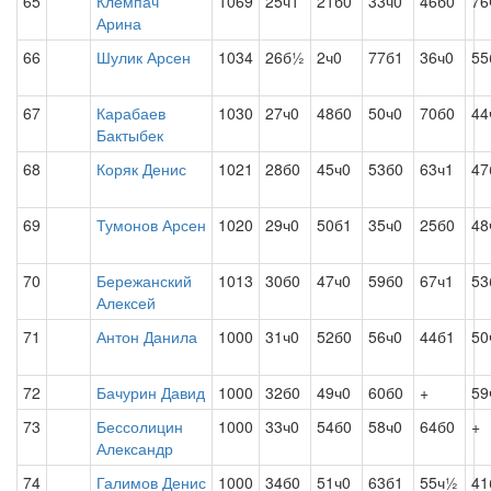
65
Клемпач
1069
25ч1
21б0
33ч0
46б0
76
Арина
66
Шулик Арсен
1034
26б½
2ч0
77б1
36ч0
55
67
Карабаев
1030
27ч0
48б0
50ч0
70б0
44
Бактыбек
68
Коряк Денис
1021
28б0
45ч0
53б0
63ч1
47
69
Тумонов Арсен
1020
29ч0
50б1
35ч0
25б0
48
70
Бережанский
1013
30б0
47ч0
59б0
67ч1
53
Алексей
71
Антон Данила
1000
31ч0
52б0
56ч0
44б1
50
72
Бачурин Давид
1000
32б0
49ч0
60б0
+
59
73
Бессолицин
1000
33ч0
54б0
58ч0
64б0
+
Александр
74
Галимов Денис
1000
34б0
51ч0
63б1
55ч½
41