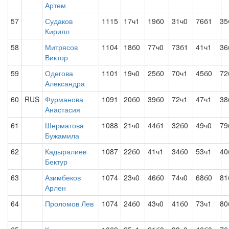
Артем
57
Судаков
1115
17ч1
19б0
31ч0
76б1
35
Кирилл
58
Митрясов
1104
18б0
77ч0
73б1
41ч1
36
Виктор
59
Одегова
1101
19ч0
25б0
70ч1
45б0
72
Александра
60
RUS
Фурманова
1091
20б0
39б0
72ч1
47ч1
38
Анастасия
61
Шерматова
1088
21ч0
44б1
32б0
49ч0
79
Бужамила
62
Кадыралиев
1087
22б0
41ч1
34б0
53ч1
40
Бектур
63
Азимбеков
1074
23ч0
46б0
74ч0
68б0
81
Арлен
64
Проломов Лев
1074
24б0
43ч0
41б0
73ч1
80