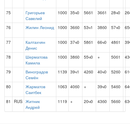
75
Григорьев
1000
35ч0
56б1
36б1
28ч0
26
Савелий
76
Жилин Леонид
1000
36б0
53ч1
38б0
57ч0
65
77
Калтахчян
1000
37ч0
58б1
66ч0
48б1
39
Денис
78
Шерматова
1000
38б0
55ч0
+
50б1
43
Камила
79
Виноградов
1139
39ч1
42б0
40ч0
52б0
61
Семён
80
Жарматов
1063
40б0
+
39ч0
54б0
64
Саитбек
81
RUS
Житник
1119
+
20ч0
43б0
56б0
63
Андрей