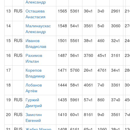
Александр
13
RUS
Осташева
1565
53б1
36ч1
3ч0
29б1
21
Анастасия
14
Малинаускас
1548
54ч1
35б1
5ч0
30б0
27
Александр
15
RUS
Иванов
1501
55б1
38ч1
4б0
32ч1
24
Владислав
16
RUS
Рахимов
1487
56ч1
37б0
45ч1
31б1
23
Ильтан
17
Корепов
1471
57б0
26ч1
47б1
34ч1
28
Владимир
18
Лобанов
1444
58ч1
40б1
7ч0
33б1
30
Артём
19
RUS
Гуржий
1435
59б1
57ч1
8б0
37ч0
45
Дмитрий
20
RUS
Замотин
1410
60ч1
81б1
9ч0
35б1
7ч
Евгений
21
RUS
Жабко Макар
1408
61б1
65ч1
10б0
38ч1
13