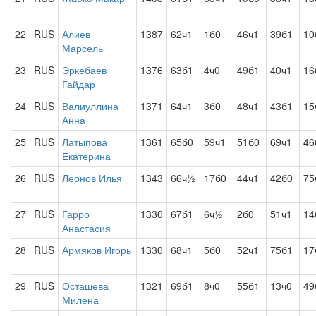
22
RUS
Алиев
1387
62ч1
1б0
46ч1
39б1
10
Марсель
23
RUS
Эркебаев
1376
63б1
4ч0
49б1
40ч1
16
Гайдар
24
RUS
Валиуллина
1371
64ч1
3б0
48ч1
43б1
15
Анна
25
RUS
Латыпова
1361
65б0
59ч1
51б0
69ч1
46
Екатерина
26
RUS
Леонов Илья
1343
66ч½
17б0
44ч1
42б0
75
27
RUS
Гарро
1330
67б1
6ч½
2б0
51ч1
14
Анастасия
28
RUS
Армяков Игорь
1330
68ч1
5б0
52ч1
75б1
17
29
RUS
Осташева
1321
69б1
8ч0
55б1
13ч0
49
Милена