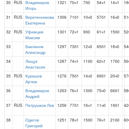
30
RUS
Владимиров
1321
70ч1
7б0
54ч1
14ч1
18
Игорь
31
RUS
Веретенникова
1306
71б1
10ч0
57б1
16ч0
51
Екатерина
32
RUS
Уфимцев
1301
72ч1
9б0
61ч1
15б0
52
Максим
33
Бакланов
1297
73б1
12ч0
65б1
18ч0
54
Александр
34
Лищук
1287
74ч1
11б0
62ч1
17б0
56
Анастасия
35
RUS
Курашов
1276
75б1
14ч0
69б1
20ч0
57
Артем
36
Владимиров
1263
76ч1
13б0
75ч0
66б1
58
Андрей
37
RUS
Петрушков Лев
1256
77б1
16ч1
11ч0
19б1
42
38
Одегов
1251
78ч1
15б0
76ч1
21б0
60
Григорий