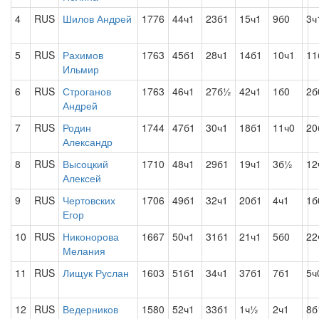
4
RUS
Шилов Андрей
1776
44ч1
23б1
15ч1
9б0
3ч
5
RUS
Рахимов
1763
45б1
28ч1
14б1
10ч1
11
Ильмир
6
RUS
Строганов
1763
46ч1
27б½
42ч1
1б0
2б
Андрей
7
RUS
Родин
1744
47б1
30ч1
18б1
11ч0
20
Александр
8
RUS
Высоцкий
1710
48ч1
29б1
19ч1
3б½
12
Алексей
9
RUS
Чертовских
1706
49б1
32ч1
20б1
4ч1
1б
Егор
10
RUS
Никонорова
1667
50ч1
31б1
21ч1
5б0
22
Мелания
11
RUS
Лищук Руслан
1603
51б1
34ч1
37б1
7б1
5ч
12
RUS
Ведерников
1580
52ч1
33б1
1ч½
2ч1
8б