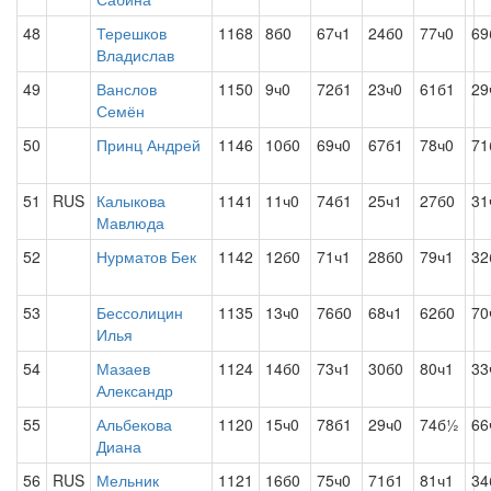
48
Терешков
1168
8б0
67ч1
24б0
77ч0
69
Владислав
49
Ванслов
1150
9ч0
72б1
23ч0
61б1
29
Семён
50
Принц Андрей
1146
10б0
69ч0
67б1
78ч0
71
51
RUS
Калыкова
1141
11ч0
74б1
25ч1
27б0
31
Мавлюда
52
Нурматов Бек
1142
12б0
71ч1
28б0
79ч1
32
53
Бессолицин
1135
13ч0
76б0
68ч1
62б0
70
Илья
54
Мазаев
1124
14б0
73ч1
30б0
80ч1
33
Александр
55
Альбекова
1120
15ч0
78б1
29ч0
74б½
66
Диана
56
RUS
Мельник
1121
16б0
75ч0
71б1
81ч1
34