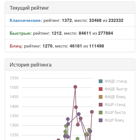
Текущий рейтинг
Классические:
рейтинг:
1372
, место:
33468
из
232332
Быстрые:
рейтинг:
1212
, место:
84611
из
277884
Блиц:
рейтинг:
1270
, место:
46181
из
111498
История рейтинга
1550
ФИДЕ станд
1500
ФИДЕ быстр
1450
ФИДЕ блиц
ФШР станд
1400
ФШР быстр
1350
ФШР блиц
1300
1250