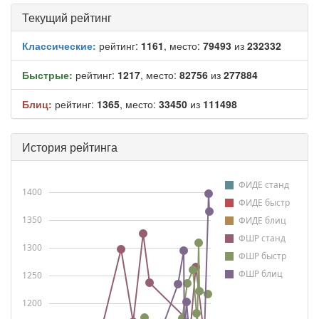
Текущий рейтинг
Классические:
рейтинг:
1161
, место:
79493
из
232332
Быстрые:
рейтинг:
1217
, место:
82756
из
277884
Блиц:
рейтинг:
1365
, место:
33450
из
111498
История рейтинга
ФИДЕ станд
1400
ФИДЕ быстр
1350
ФИДЕ блиц
ФШР станд
1300
ФШР быстр
ФШР блиц
1250
1200