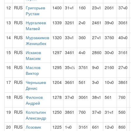
12
RUS
Григорьев
1400
31ч1
1б0
23ч1
20б1
37ч0
Рустам
13
RUS
Нургалеев
1339
32б1
2ч0
24б1
39ч0
30б1
Матвей
14
RUS
Мурзакимов
1320
33ч1
3б0
27ч1
37б0
40ч0
Женишбек
15
RUS
Искаков
1297
34б1
4ч0
28б0
30ч0
31б1
Максим
16
RUS
Маслов
1295
35ч½
37б1
9ч0
21б0
27ч0
Виктор
17
RUS
Чернышев
1204
36б1
5б1
3ч0
10ч0
38б1
Денис
18
RUS
Филонов
1278
37ч0
30б1
38ч1
5б1
7б0
Андрей
19
RUS
Колотыгин
1250
38б1
7б0
37ч0
31ч1
5б0
Александр
20
RUS
Лозовик
1225
1ч0
31б1
6б1
12ч0
8б0