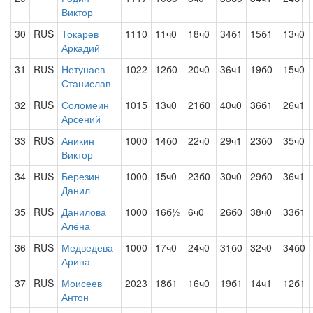
Виктор
30
RUS
Токарев
1110
11ч0
18ч0
34б1
15б1
13ч0
Аркадий
31
RUS
Нетунаев
1022
12б0
20ч0
36ч1
19б0
15ч0
Станислав
32
RUS
Соломеин
1015
13ч0
21б0
40ч0
36б1
26ч1
Арсений
33
RUS
Аникин
1000
14б0
22ч0
29ч1
23б0
35ч0
Виктор
34
RUS
Березин
1000
15ч0
23б0
30ч0
29б0
36ч1
Данил
35
RUS
Данилова
1000
16б½
6ч0
26б0
38ч0
33б1
Алёна
36
RUS
Медведева
1000
17ч0
24ч0
31б0
32ч0
34б0
Арина
37
RUS
Моисеев
2023
18б1
16ч0
19б1
14ч1
12б1
Антон