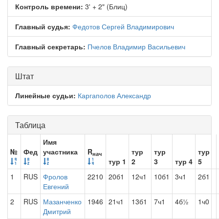
Контроль времени:
3' + 2" (Блиц)
Главный судья:
Федотов Сергей Владимирович
Главный секретарь:
Пчелов Владимир Васильевич
Штат
Линейные судьи:
Каргаполов Александр
Таблица
Имя
№
Фед
участника
R
тур
тур
тур
нач
тур 1
2
3
тур 4
5
1
RUS
Фролов
2210
20б1
12ч1
10б1
3ч1
2б1
Евгений
2
RUS
Мазанченко
1946
21ч1
13б1
7ч1
4б½
1ч0
Дмитрий