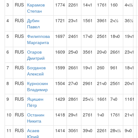
3
RUS
Карамов
1774
22б1
14ч1
17б1
1б0
4ч½
Степан
4
RUS
Дубин
1721
23ч1
15б1
39б1
2ч½
3б½
Павел
5
RUS
Филиппова
1697
24б1
17ч0
25б1
18ч0
19ч1
Маргарита
6
RUS
Огаров
1609
25ч0
35б1
20ч0
26б1
23ч1
Дмитрий
7
RUS
Богданов
1599
26б1
19ч1
2б0
9б1
18ч1
Алексей
8
RUS
Курноскин
1504
27ч0
29б1
21ч0
25б1
20ч1
Владимир
9
RUS
Яцишен
1429
28б1
25ч½
16б1
7ч0
11б1
Пётр
10
RUS
Останин
1418
29ч1
27б1
1ч0
17б1
21ч1
Никита
11
RUS
Асаев
1414
30б1
39ч0
22б1
28ч½
9ч0
Юрий