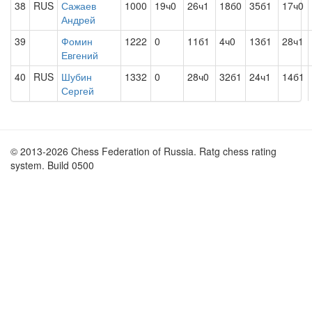
38
RUS
Сажаев
1000
19ч0
26ч1
18б0
35б1
17ч0
Андрей
39
Фомин
1222
0
11б1
4ч0
13б1
28ч1
Евгений
40
RUS
Шубин
1332
0
28ч0
32б1
24ч1
14б1
Сергей
© 2013-2026 Chess Federation of Russia. Ratg chess rating
system. Build 0500