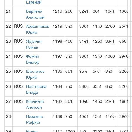
Евгений
21
Варченя
1219
2б0
32ч1
8б1
16ч1
10б0
Анатолий
22
RUS
Аржанников
1219
3ч0
33б1
11ч0
27б0
25ч1
Юрий
23
RUS
Яруллин
1198
4б0
34ч1
12б0
33ч1
6б0
Роман
24
RUS
Фомин
1197
5ч0
36б1
13ч0
40б0
29ч0
Виктор
25
RUS
Шестаков
1185
6б1
9б½
5ч0
8ч0
22б0
Юрий
26
RUS
Нестерова
1164
7ч0
38б0
35ч1
6ч0
32б0
Влада
27
RUS
Копчиков
1162
8б1
10ч0
14б0
22ч1
16б1
Алексей
28
Низамов
1139
9ч0
40б1
15ч1
11б½
39б0
Рафкат
29
Родин
1117
10б0
8ч0
33б0
34ч1
24б1