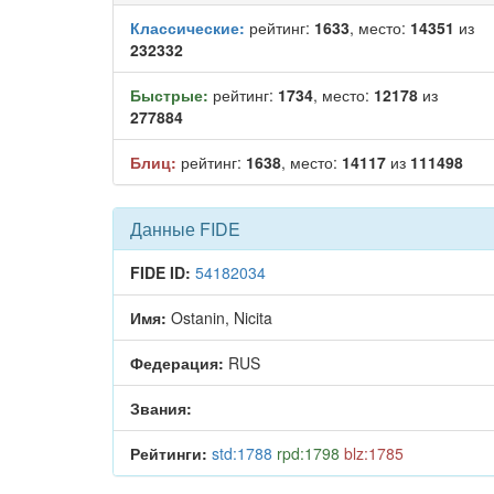
Классические:
рейтинг:
1633
, место:
14351
из
232332
Быстрые:
рейтинг:
1734
, место:
12178
из
277884
Блиц:
рейтинг:
1638
, место:
14117
из
111498
Данные FIDE
FIDE ID:
54182034
Имя:
Ostanin, Nicita
Федерация:
RUS
Звания:
Рейтинги:
std:1788
rpd:1798
blz:1785