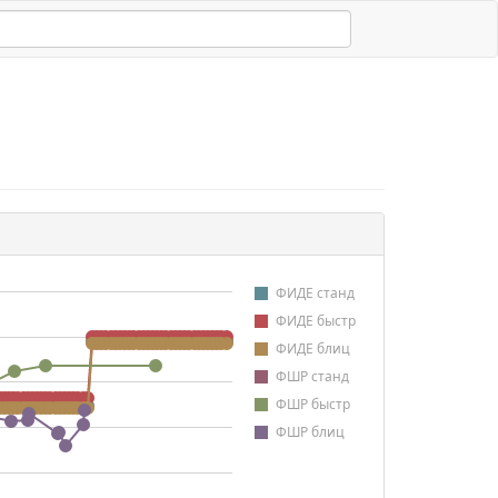
ФИДЕ станд
ФИДЕ быстр
ФИДЕ блиц
ФШР станд
ФШР быстр
ФШР блиц