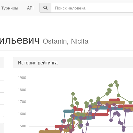
Турниры
API
сильевич
Ostanin, Nicita
История рейтинга
1900
1800
1700
1600
1500