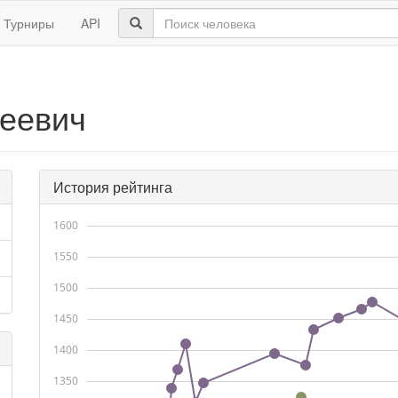
Турниры
API
геевич
История рейтинга
1600
1550
1500
1450
1400
1350