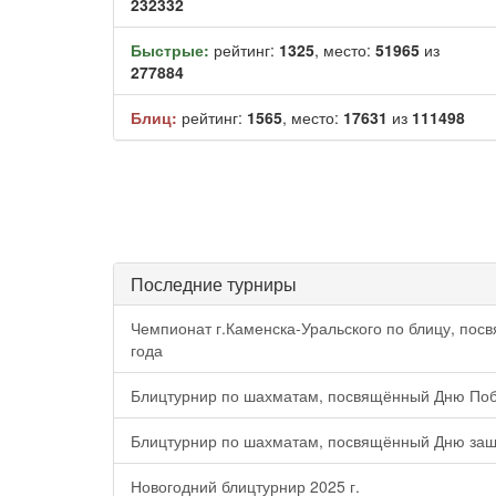
232332
Быстрые:
рейтинг:
1325
, место:
51965
из
277884
Блиц:
рейтинг:
1565
, место:
17631
из
111498
Последние турниры
Чемпионат г.Каменска-Уральского по блицу, пос
года
Блицтурнир по шахматам, посвящённый Дню Поб
Блицтурнир по шахматам, посвящённый Дню защи
Новогодний блицтурнир 2025 г.