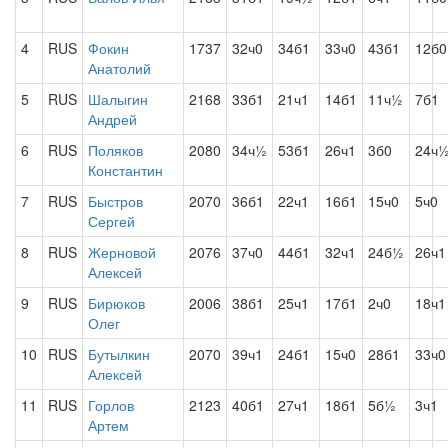
4
RUS
Фокин
1737
32ч0
34б1
33ч0
43б1
12б0
Анатолий
5
RUS
Шалыгин
2168
33б1
21ч1
14б1
11ч½
7б1
Андрей
6
RUS
Поляков
2080
34ч½
53б1
26ч1
3б0
24ч
Константин
7
RUS
Быстров
2070
36б1
22ч1
16б1
15ч0
5ч0
Сергей
8
RUS
Жерновой
2076
37ч0
44б1
32ч1
24б½
26ч1
Алексей
9
RUS
Бирюков
2006
38б1
25ч1
17б1
2ч0
18ч1
Олег
10
RUS
Бутылкин
2070
39ч1
24б1
15ч0
28б1
33ч0
Алексей
11
RUS
Горлов
2123
40б1
27ч1
18б1
5б½
3ч1
Артем