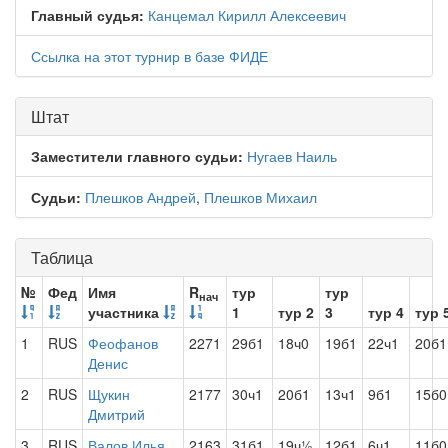
Главный судья:
Канцемал Кирилл Алексеевич
Ссылка на этот турнир в базе ФИДЕ
Штат
Заместители главного судьи:
Нугаев Наиль
Судьи:
Плешков Андрей
,
Плешков Михаил
Таблица
№
Фед
Имя
R
тур
тур
нач
участника
1
тур 2
3
тур 4
тур 
1
RUS
Феофанов
2271
29б1
18ч0
19б1
22ч1
20б1
Денис
2
RUS
Щукин
2177
30ч1
20б1
13ч1
9б1
15б0
Дмитрий
3
RUS
Валов Илья
2163
31б1
19ч½
12б1
6ч1
11б0