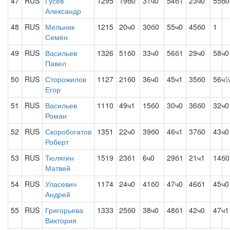
47
RUS
Гусев
1295
19б0
31ч0
54б1
23ч0
55б0
Александр
48
RUS
Мельник
1215
20ч0
30б0
55ч0
45б0
1
Семён
49
RUS
Васильев
1326
51б0
33ч0
56б1
29ч0
58ч0
Павел
50
RUS
Сторожилов
1127
21б0
36ч0
45ч1
35б0
56ч
Егор
51
RUS
Васильев
1110
49ч1
15б0
30ч0
36б0
32ч0
Роман
52
RUS
Скоробогатов
1351
22ч0
39б0
46ч1
37б0
43ч0
Роберт
53
RUS
Тюлягин
1519
23б1
6ч0
29б1
21ч1
14б0
Матвей
54
RUS
Уласевич
1174
24ч0
41б0
47ч0
46б1
45ч0
Андрей
55
RUS
Григорьева
1333
25б0
38ч0
48б1
42ч0
47ч1
Виктория