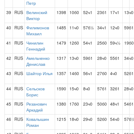
Петр
39
RUS
Велинский
1398
10б0
52ч1
23б1
17ч1
13ч0
Виктор
40
RUS
Филимонов
1485
11ч0
57б½
34ч1
12ч0
59б1
Михаил
41
RUS
Чинилин
1479
12б0
54ч1
25б0
59ч½
19б0
Геннадий
42
RUS
Амельченко
1317
13ч0
59б1
28ч0
55б1
34ч0
Денислав
43
RUS
Шайтор Илья
1357
14б0
56ч1
27б0
4ч0
52б1
44
RUS
Сельсков
1590
15ч0
8ч0
57б1
32б1
28ч0
Борис
45
RUS
Резанович
1380
17б0
23ч0
50б0
48ч1
54б1
Аркадий
46
RUS
Ковалышин
1215
18ч0
29ч0
52б0
54ч0
57б
Роман