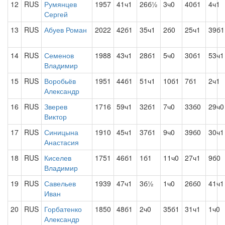
12
RUS
Румянцев
1957
41ч1
26б½
3ч0
40б1
4ч1
Сергей
13
RUS
Абуев Роман
2022
42б1
35ч1
2б0
25ч1
39б1
14
RUS
Семенов
1988
43ч1
28б1
5ч0
30б1
53ч1
Владимир
15
RUS
Воробьёв
1951
44б1
51ч1
10б1
7б1
2ч1
Александр
16
RUS
Зверев
1716
59ч1
32б1
7ч0
33б0
29ч0
Виктор
17
RUS
Синицына
1910
45ч1
37б1
9ч0
39б0
30ч1
Анастасия
18
RUS
Киселев
1751
46б1
1б1
11ч0
27ч1
9б0
Владимир
19
RUS
Савельев
1939
47ч1
3б½
1ч0
26б0
41ч1
Иван
20
RUS
Горбатенко
1850
48б1
2ч0
35б1
31ч1
1ч0
Александр