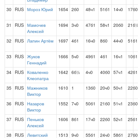
30
RUS
Мороз Юрий
1654
2б0
48ч1
51б1
14ч0
17б0
31
RUS
Мамочев
1694
3ч0
47б1
58ч1
20б0
21б
Алексей
32
RUS
Лапин Артём
1697
4б1
16ч0
8б0
44ч0
51б1
33
RUS
Жуков
1666
5ч0
49б1
4б1
16ч1
10б1
Геннадий
34
RUS
Коваленко
1642
6б½
4ч0
40б0
57ч1
42б1
Клеопатра
35
RUS
Мажников
1610
1
13б0
20ч0
50ч1
22б0
Виктор
36
RUS
Назаров
1552
7ч0
50б1
21б0
51ч1
23б0
Виктор
37
RUS
Пеньков
1606
8б1
17ч0
22б0
52ч1
25б1
Алексей
38
RUS
Левитский
1513
9ч0
55б1
24ч0
58б1
27б0