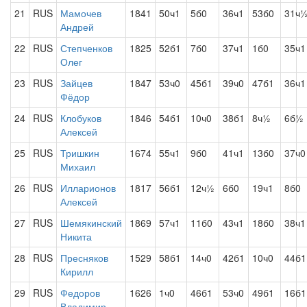
21
RUS
Мамочев
1841
50ч1
5б0
36ч1
53б0
31ч
Андрей
22
RUS
Степченков
1825
52б1
7б0
37ч1
1б0
35ч1
Олег
23
RUS
Зайцев
1847
53ч0
45б1
39ч0
47б1
36ч1
Фёдор
24
RUS
Клобуков
1846
54б1
10ч0
38б1
8ч½
6б½
Алексей
25
RUS
Тришкин
1674
55ч1
9б0
41ч1
13б0
37ч0
Михаил
26
RUS
Илларионов
1817
56б1
12ч½
6б0
19ч1
8б0
Алексей
27
RUS
Шемякинский
1869
57ч1
11б0
43ч1
18б0
38ч1
Никита
28
RUS
Пресняков
1529
58б1
14ч0
42б1
10ч0
44б1
Кирилл
29
RUS
Федоров
1626
1ч0
46б1
53ч0
49б1
16б1
Владимир