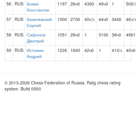
56
RUS
Божко
1197
26ч0
43б0
49ч0
1
50б
Константин
57
RUS
Базилевский
1000
27б0
40ч½
44ч0
34б0
46ч
Сергей
58
RUS
Сафонов
1051
28ч0
1
31б0
38ч0
49б1
Дмитрий
59
RUS
Истомин
1226
16б0
42ч0
1
41б½
40ч0
Андрей
© 2013-2026 Chess Federation of Russia. Ratg chess rating
system. Build 0500