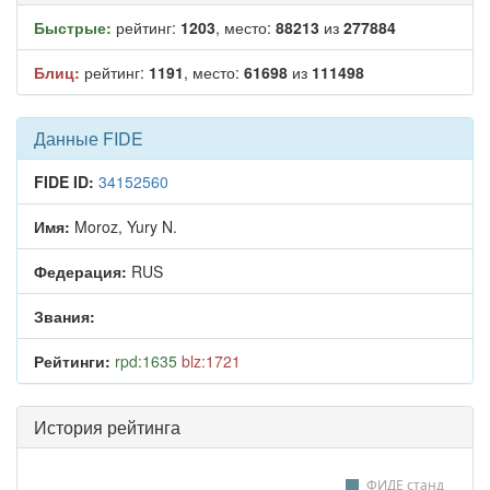
Быстрые:
рейтинг:
1203
, место:
88213
из
277884
Блиц:
рейтинг:
1191
, место:
61698
из
111498
Данные FIDE
FIDE ID:
34152560
Имя:
Moroz, Yury N.
Федерация:
RUS
Звания:
Рейтинги:
rpd:1635
blz:1721
История рейтинга
ФИДЕ станд