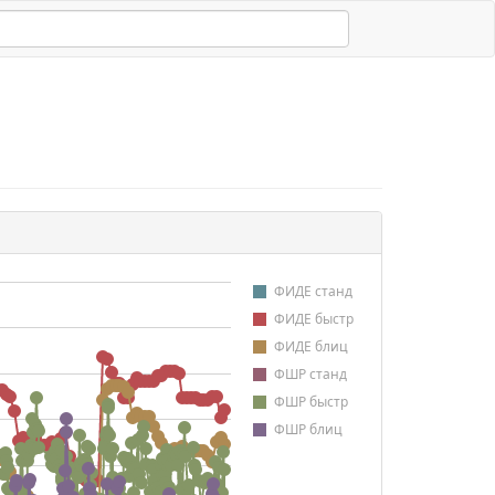
ФИДЕ станд
ФИДЕ быстр
ФИДЕ блиц
ФШР станд
ФШР быстр
ФШР блиц