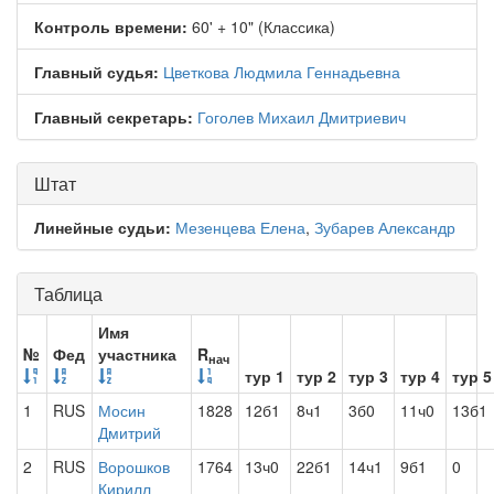
Контроль времени:
60' + 10" (Классика)
Главный судья:
Цветкова Людмила Геннадьевна
Главный секретарь:
Гоголев Михаил Дмитриевич
Штат
Линейные судьи:
Мезенцева Елена
,
Зубарев Александр
Таблица
Имя
№
Фед
участника
R
нач
тур 1
тур 2
тур 3
тур 4
тур 5
1
RUS
Мосин
1828
12б1
8ч1
3б0
11ч0
13б1
Дмитрий
2
RUS
Ворошков
1764
13ч0
22б1
14ч1
9б1
0
Кирилл