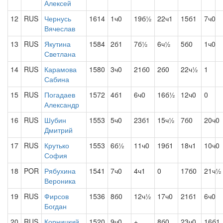
Алексей
12
RUS
Чернусь
1614
1ч0
19б½
22ч1
15б1
7ч0
Вячеслав
13
RUS
Якутина
1584
2б1
7б½
6ч½
5б0
1ч0
Светлана
14
RUS
Карамова
1580
3ч0
21б0
2б0
22ч½
1
Сабина
15
RUS
Погадаев
1572
4б1
6ч0
16б½
12ч0
0
Александр
16
RUS
Шубин
1553
5ч0
23б1
15ч½
7б0
20ч0
Дмитрий
17
RUS
Крутько
1553
6б½
11ч0
19б1
18ч1
10ч0
София
18
POR
Рябухина
1541
7ч0
4ч1
0
17б0
21ч½
Вероника
19
RUS
Фирсов
1536
8б0
12ч½
17ч0
21б1
6ч0
Богдан
20
RUS
Корницкий
1520
9ч0
+
8б0
23ч0
16б1