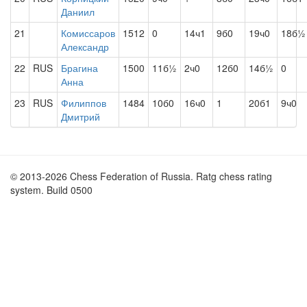
Даниил
21
Комиссаров
1512
0
14ч1
9б0
19ч0
18б½
Александр
22
RUS
Брагина
1500
11б½
2ч0
12б0
14б½
0
Анна
23
RUS
Филиппов
1484
10б0
16ч0
1
20б1
9ч0
Дмитрий
© 2013-2026 Chess Federation of Russia. Ratg chess rating
system. Build 0500