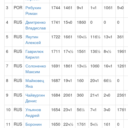
3
POR
Рябухин
1744
14б1
9ч1
1ч1
10б1
5ч0
Роман
4
RUS
Дмитренко
1741
15ч0
18б0
0
0
0
Владислав
5
RUS
Якутин
1722
16б1
10ч½
11б½
13ч1
3б1
Алексей
6
RUS
Гаврилюк
1711
17ч½
15б1
13б½
8ч½
19б1
Кирилл
7
RUS
Солоненко
1691
18б1
13ч½
10б0
16ч1
12б1
Максим
8
RUS
Майковец
1687
19ч1
1б0
20ч1
6б½
0
Яна
9
RUS
Чайвургин
1684
20б1
3б0
21ч1
2ч0
23б1
Денис
10
RUS
Ульянов
1654
23ч1
5б½
7ч1
3ч0
17б1
Андрей
11
RUS
Боронин
1650
22ч½
17б1
5ч½
1б1
0