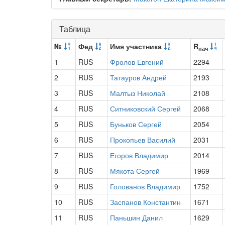
Таблица
№
Фед
Имя участника
R
нач
1
RUS
Фролов Евгений
2294
2
RUS
Татауров Андрей
2193
3
RUS
Малтыз Николай
2108
4
RUS
Ситниковский Сергей
2068
5
RUS
Буньков Сергей
2054
6
RUS
Прокопьев Василий
2031
7
RUS
Егоров Владимир
2014
8
RUS
Мякота Сергей
1969
9
RUS
Голованов Владимир
1752
10
RUS
Заспанов Константин
1671
11
RUS
Паньшин Данил
1629