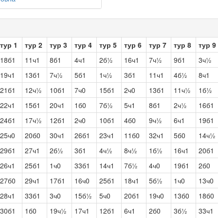
тур 1
тур 2
тур 3
тур 4
тур 5
тур 6
тур 7
тур 8
тур 9
18б1
11ч1
8б1
4ч1
2б½
16ч1
7ч½
9б1
3ч½
19ч1
13б1
7ч½
5б1
1ч½
3б1
11ч1
4б½
8ч1
21б1
12ч½
10б1
7ч0
15б1
2ч0
13б1
11ч½
1б½
22ч1
15б1
20ч1
1б0
7б½
5ч1
8б1
2ч½
16б1
24б1
17ч½
12б1
2ч0
10б1
4б0
9ч½
6ч1
19б1
25ч0
20б0
30ч1
26б1
23ч1
11б0
32ч1
5б0
14ч½
29б1
27ч1
2б½
3б1
4ч½
8ч½
1б½
16ч1
20б1
26ч1
25б1
1ч0
33б1
14ч1
7б½
4ч0
19б1
2б0
27б0
29ч1
17б1
16ч0
25б1
18ч1
5б½
1ч0
13ч0
28ч1
33б1
3ч0
15б½
5ч0
20б1
19ч0
13б0
18б0
30б1
1б0
19ч½
17ч1
12б1
6ч1
2б0
3б½
33ч1