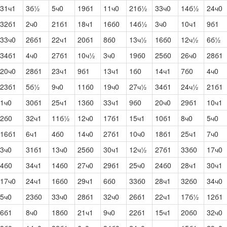
31ч1
3б½
5ч0
19б1
11ч0
21б½
33ч0
14б½
24ч0
32б1
2ч0
21б1
18ч1
16б0
14б½
3ч0
10ч1
9б1
33ч0
26б1
22ч1
20б1
8б0
13ч½
16б0
12ч½
6б½
34б1
4ч0
27б1
10ч½
3ч0
19б0
25б0
26ч0
28б1
20ч0
28б1
23ч1
9б1
13ч1
1б0
14ч1
7б0
4ч0
23б1
5б½
9ч0
11б0
19ч0
27ч½
34б1
24ч½
21б1
1ч0
30б1
25ч1
13б0
33ч1
9б0
20ч0
29б1
10ч1
2б0
32ч1
11б½
12ч0
17б1
15ч1
10б1
8ч0
5ч0
16б1
6ч1
4б0
14ч0
27б1
10ч0
18б1
25ч1
7ч0
3ч0
31б1
13ч0
25б0
30ч1
12ч½
27б1
33б0
17ч0
4б0
34ч1
14б0
27ч0
29б1
25ч0
24б0
28ч1
30ч1
17ч0
24ч1
16б0
29ч1
6б0
33б0
28ч1
32б0
34ч0
5ч0
23б0
33ч0
28б1
32ч0
26б1
22ч1
17б½
12б1
6б1
8ч0
18б0
21ч1
9ч0
22б1
15ч1
20б0
32ч0