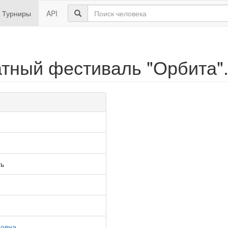
Турниры
API
атный фестиваль "Орбита".
ть
мовна