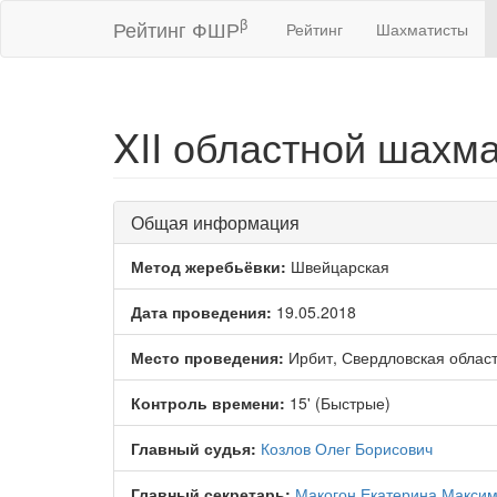
β
Рейтинг ФШР
Рейтинг
Шахматисты
XII областной шахм
Общая информация
Метод жеребьёвки:
Швейцарская
Дата проведения:
19.05.2018
Место проведения:
Ирбит, Свердловская облас
Контроль времени:
15' (Быстрые)
Главный судья:
Козлов Олег Борисович
Главный секретарь:
Макогон Екатерина Макси