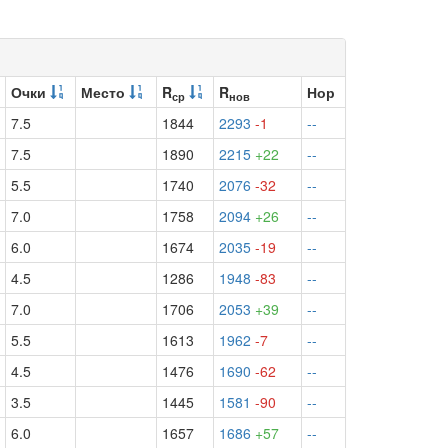
Очки
Место
R
R
Нор
ср
нов
7.5
1844
2293
-1
--
7.5
1890
2215
+22
--
5.5
1740
2076
-32
--
7.0
1758
2094
+26
--
6.0
1674
2035
-19
--
4.5
1286
1948
-83
--
7.0
1706
2053
+39
--
5.5
1613
1962
-7
--
4.5
1476
1690
-62
--
3.5
1445
1581
-90
--
6.0
1657
1686
+57
--