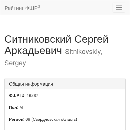
β
Рейтинг ФШР
Toggl
naviga
Ситниковский Сергей
Аркадьевич
Sitnikovskiy,
Sergey
Общая информация
ФШР ID
: 16287
Пол
: М
Регион
: 66 (Свердловская область)