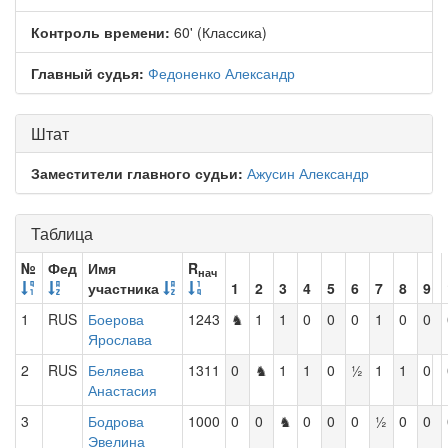
Контроль времени:
60' (Классика)
Главный судья:
Федоненко Александр
Штат
Заместители главного судьи:
Ажусин Александр
Таблица
№
Фед
Имя
R
нач
участника
1
2
3
4
5
6
7
8
9
1
RUS
Боерова
1243
♞
1
1
0
0
0
1
0
0
Ярослава
2
RUS
Беляева
1311
0
♞
1
1
0
½
1
1
0
Анастасия
3
Бодрова
1000
0
0
♞
0
0
0
½
0
0
Эвелина