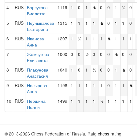
4
RUS
Барсукова
1119
1
0
1
♞
0
0
1
½
0
Виолетта
5
RUS
Неунывалова
1315
1
1
1
1
♞
0
1
1
0
Екатерина
6
RUS
Иванова
1297
1
½
1
1
1
♞
1
1
1
Анна
7
Жемчугова
1000
0
0
½
0
0
0
♞
0
0
Елизавета
8
RUS
Плакунова
1040
1
0
1
½
0
0
1
♞
0
Анастасия
9
RUS
Носырова
1196
1
1
1
1
1
0
1
1
♞
Анна
10
RUS
Першина
1499
1
1
1
1
½
1
1
1
1
Нелли
© 2013-2026 Chess Federation of Russia. Ratg chess rating