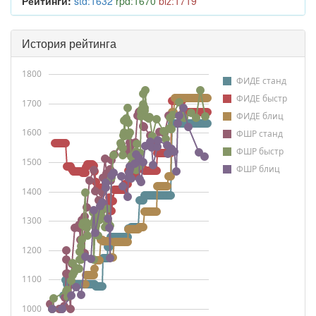
Рейтинги:
std:1632
rpd:1670
blz:1719
История рейтинга
1800
ФИДЕ станд
ФИДЕ быстр
1700
ФИДЕ блиц
1600
ФШР станд
ФШР быстр
1500
ФШР блиц
1400
1300
1200
1100
1000