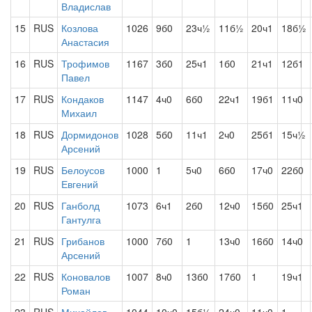
Владислав
15
RUS
Козлова
1026
9б0
23ч½
11б½
20ч1
18б½
Анастасия
16
RUS
Трофимов
1167
3б0
25ч1
1б0
21ч1
12б1
Павел
17
RUS
Кондаков
1147
4ч0
6б0
22ч1
19б1
11ч0
Михаил
18
RUS
Дормидонов
1028
5б0
11ч1
2ч0
25б1
15ч½
Арсений
19
RUS
Белоусов
1000
1
5ч0
6б0
17ч0
22б0
Евгений
20
RUS
Ганболд
1073
6ч1
2б0
12ч0
15б0
25ч1
Гантулга
21
RUS
Грибанов
1000
7б0
1
13ч0
16б0
14ч0
Арсений
22
RUS
Коновалов
1007
8ч0
13б0
17б0
1
19ч1
Роман