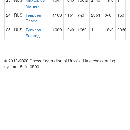
23
RUS
Михайлов
1044
10ч0
15б½
24ч0
11ч0
1
Матвей
24
RUS
Тавруев
1103
11б1
7ч0
23б1
6ч0
1б0
Павел
25
RUS
Тулупов
1000
12ч0
16б0
1
18ч0
20б0
Леонид
© 2013-2026 Chess Federation of Russia. Ratg chess rating
system. Build 0500