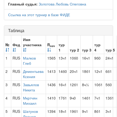
Главный судья:
Золотова Любовь Олеговна
Ссылка на этот турнир в базе ФИДЕ
Таблица
Имя
№
Фед
участника
R
тур
тур
нач
1
тур 2
тур 3
4
тур 5
1
RUS
Малков
1565
13ч1
10б0
16ч1
9б0
24ч1
Глеб
2
RUS
Дементьева
1413
14б0
20ч1
18б1
12ч1
6б1
Ксения
3
RUS
Завьялов
1436
16ч1
12б1
8ч½
10б1
5б0
Никита
4
RUS
Мкртчян
1410
17б1
9ч0
14б1
7ч1
13б1
Михаил
5
RUS
Шатунов
1394
18ч1
19б1
9ч1
8б1
3ч1
Леонид