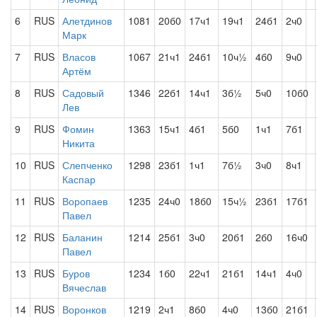
6
RUS
Алетдинов
1081
20б0
17ч1
19ч1
24б1
2ч0
Марк
7
RUS
Власов
1067
21ч1
24б1
10ч½
4б0
9ч0
Артём
8
RUS
Садовый
1346
22б1
14ч1
3б½
5ч0
10б0
Лев
9
RUS
Фомин
1363
15ч1
4б1
5б0
1ч1
7б1
Никита
10
RUS
Слепченко
1298
23б1
1ч1
7б½
3ч0
8ч1
Каспар
11
RUS
Воропаев
1235
24ч0
18б0
15ч½
23б1
17б1
Павел
12
RUS
Баланин
1214
25б1
3ч0
20б1
2б0
16ч0
Павел
13
RUS
Буров
1234
1б0
22ч1
21б1
14ч1
4ч0
Вячеслав
14
RUS
Воронков
1219
2ч1
8б0
4ч0
13б0
21б1