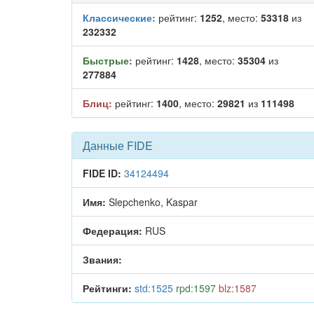
Классические:
рейтинг:
1252
, место:
53318
из
232332
Быстрые:
рейтинг:
1428
, место:
35304
из
277884
Блиц:
рейтинг:
1400
, место:
29821
из
111498
Данные FIDE
FIDE ID:
34124494
Имя:
Slepchenko, Kaspar
Федерация:
RUS
Звания:
Рейтинги:
std:1525
rpd:1597
blz:1587