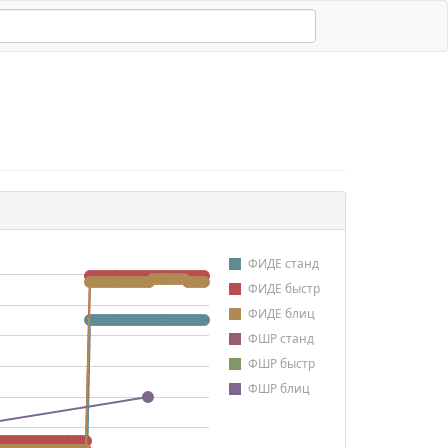
ФИДЕ станд
ФИДЕ быстр
ФИДЕ блиц
ФШР станд
ФШР быстр
ФШР блиц