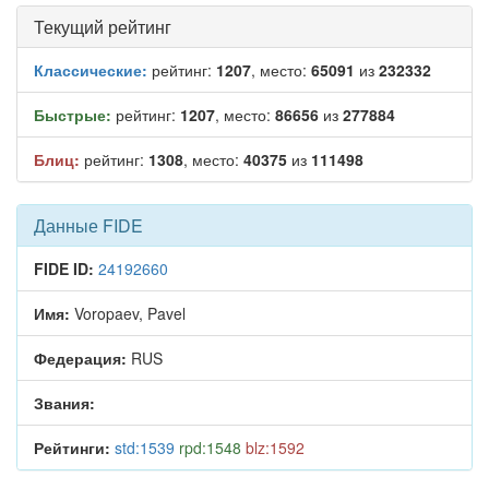
Текущий рейтинг
Классические:
рейтинг:
1207
, место:
65091
из
232332
Быстрые:
рейтинг:
1207
, место:
86656
из
277884
Блиц:
рейтинг:
1308
, место:
40375
из
111498
Данные FIDE
FIDE ID:
24192660
Имя:
Voropaev, Pavel
Федерация:
RUS
Звания:
Рейтинги:
std:1539
rpd:1548
blz:1592