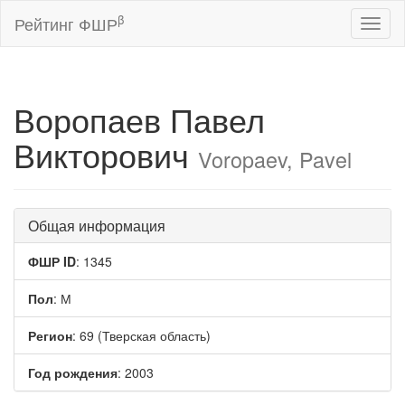
β
Рейтинг ФШР
Toggl
naviga
Воропаев Павел
Викторович
Voropaev, Pavel
Общая информация
ФШР ID
: 1345
Пол
: М
Регион
: 69 (Тверская область)
Год рождения
: 2003