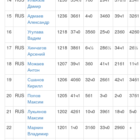
Дамир
15
RUS
Адмаев
1236
36б1
4ч0
34б0
39ч1
32б1
Александр
16
Угулава
1218
37ч0
35б0
25ч0
23б0
42б0
Вадим
17
RUS
Хинчагов
1218
38б1
6ч½
28б½
34ч1
2б½
Арсений
18
RUS
Можаев
1207
39ч1
3б0
41ч1
21б1
11ч1
Антон
19
Сшанов
1206
40б0
32ч0
26б1
42ч1
34б1
Кирилл
20
RUS
Попов
1205
41ч1
5б1
3ч0
2ч0
37б1
Максим
21
RUS
Лукьянов
1202
42б1
10ч0
39б1
18ч0
5ч0
Максим
22
Маркин
1201
1ч0
31б0
33ч0
29б0
+
Владимир