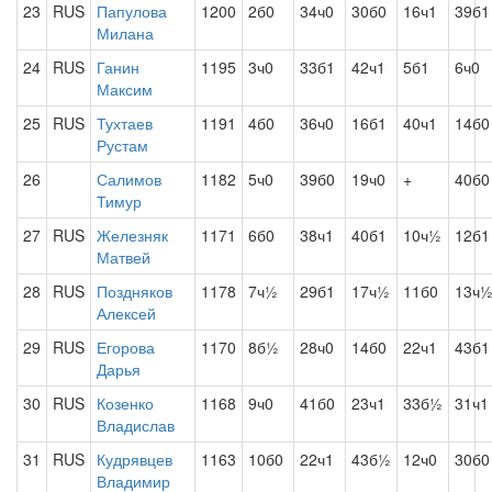
23
RUS
Папулова
1200
2б0
34ч0
30б0
16ч1
39б1
Милана
24
RUS
Ганин
1195
3ч0
33б1
42ч1
5б1
6ч0
Максим
25
RUS
Тухтаев
1191
4б0
36ч0
16б1
40ч1
14б0
Рустам
26
Салимов
1182
5ч0
39б0
19ч0
+
40б0
Тимур
27
RUS
Железняк
1171
6б0
38ч1
40б1
10ч½
12б1
Матвей
28
RUS
Поздняков
1178
7ч½
29б1
17ч½
11б0
13ч
Алексей
29
RUS
Егорова
1170
8б½
28ч0
14б0
22ч1
43б1
Дарья
30
RUS
Козенко
1168
9ч0
41б0
23ч1
33б½
31ч1
Владислав
31
RUS
Кудрявцев
1163
10б0
22ч1
43б½
12ч0
30б0
Владимир