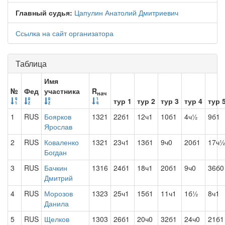
Главный судья:
Цапулин Анатолий Дмитриевич
Ссылка на сайт организатора
Таблица
Имя
№
Фед
участника
R
нач
тур 1
тур 2
тур 3
тур 4
тур 
1
RUS
Боярков
1321
22б1
12ч1
10б1
4ч½
9б1
Ярослав
2
RUS
Коваленко
1321
23ч1
13б1
9ч0
20б1
17ч
Богдан
3
RUS
Бачкин
1316
24б1
18ч1
20б1
9ч0
36б0
Дмитрий
4
RUS
Морозов
1323
25ч1
15б1
11ч1
1б½
8ч1
Данила
5
RUS
Щелков
1303
26б1
20ч0
32б1
24ч0
21б1