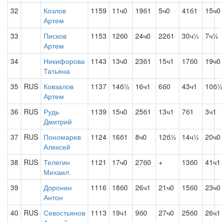
32
Козлов
1159
11ч0
19б1
5ч0
41б1
15ч0
Артем
33
Писков
1153
12б0
24ч0
22б1
30ч½
7ч½
Артем
34
Никифорова
1143
13ч0
23б1
15ч1
17б0
19ч0
Татьяна
35
RUS
Ковзалов
1137
14б½
16ч1
6б0
43ч1
10б
Артем
36
RUS
Рудь
1139
15ч0
25б1
13ч1
7б1
3ч1
Дмитрий
37
RUS
Пономарев
1124
16б1
8ч0
12б½
14ч½
20ч0
Алексей
38
RUS
Телегин
1121
17ч0
27б0
+
13б0
41ч1
Михаил
39
Доронин
1116
18б0
26ч1
21ч0
15б0
23ч0
Антон
40
RUS
Севостьянов
1113
19ч1
9б0
27ч0
25б0
26ч1