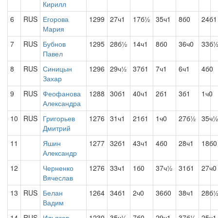
Кирилл
6
RUS
Егорова
1299
27ч1
17б½
35ч1
8б0
24б1
Мария
7
RUS
Бубнов
1295
28б½
14ч1
8б0
36ч0
33б
Павел
8
RUS
Синицын
1296
29ч½
37б1
7ч1
6ч1
4б0
Захар
9
RUS
Феофанова
1288
30б1
40ч1
2б1
3б1
1ч0
Александра
10
RUS
Григорьев
1276
31ч1
21б1
1ч0
27б½
35ч
Дмитрий
11
Яшин
1277
32б1
43ч1
4б0
28ч1
18б0
Александр
12
Черненко
1276
33ч1
1б0
37ч½
31б1
27ч0
Вячеслав
13
RUS
Белан
1264
34б1
2ч0
36б0
38ч1
28б
Вадим
14
RUS
Ильязов
1230
35ч½
7б0
29ч1
37б½
25ч1