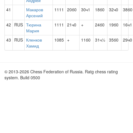
Андрей
41
Макаров
1111
20б0
30ч1
18б0
32ч0
38б0
Арсений
42
RUS
Тюрина
1111
21ч0
+
24б0
19б0
16ч1
Мария
43
RUS
Кленков
1085
+
11б0
31ч½
35б0
29ч0
Хамид
© 2013-2026 Chess Federation of Russia. Ratg chess rating
system. Build 0500