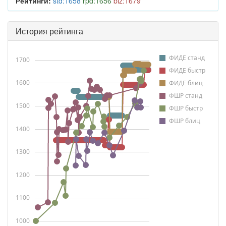
Рейтинги:
std:1658
rpd:1656
blz:1679
История рейтинга
ФИДЕ станд
1700
ФИДЕ быстр
1600
ФИДЕ блиц
ФШР станд
1500
ФШР быстр
ФШР блиц
1400
1300
1200
1100
1000