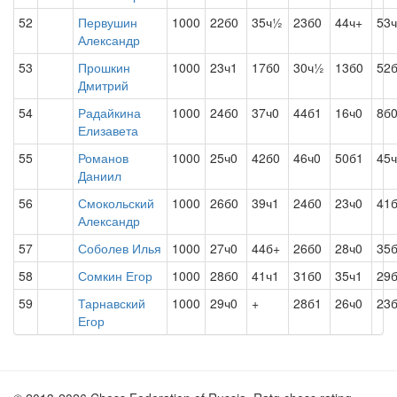
52
Первушин
1000
22б0
35ч½
23б0
44ч+
53
Александр
53
Прошкин
1000
23ч1
17б0
30ч½
13б0
52
Дмитрий
54
Радайкина
1000
24б0
37ч0
44б1
16ч0
8б
Елизавета
55
Романов
1000
25ч0
42б0
46ч0
50б1
45
Даниил
56
Смокольский
1000
26б0
39ч1
24б0
23ч0
41
Александр
57
Соболев Илья
1000
27ч0
44б+
26б0
28ч0
35б
58
Сомкин Егор
1000
28б0
41ч1
31б0
35ч1
29
59
Тарнавский
1000
29ч0
+
28б1
26ч0
23
Егор