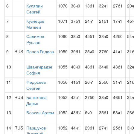
6
Куляпин
1076
36ч0
13б1
32ч1
27б1
20
Сергей
7
Кузнецов
1071
37б1
24ч1
21б1
17ч1
4б
Матвей
8
Салимов
1060
38ч0
45б1
33ч0
42б0
54
Руслан
9
RUS
Попов Родион
1059
39б1
25ч0
37б0
41ч1
31
10
Швангирадзе
1055
40ч0
46б1
34ч0
43б1
32
София
11
Федосеев
1056
41б1
26ч1
25б0
31ч1
21
Сергей
12
RUS
Банкетова
1052
42ч1
27б0
38ч0
46б1
34
Дарья
13
Блохин Артем
1052
43б½
6ч0
35б1
53ч1
26
14
RUS
Паршуков
1052
44ч1
29б1
27ч1
25б1
3ч0
Дмитрий