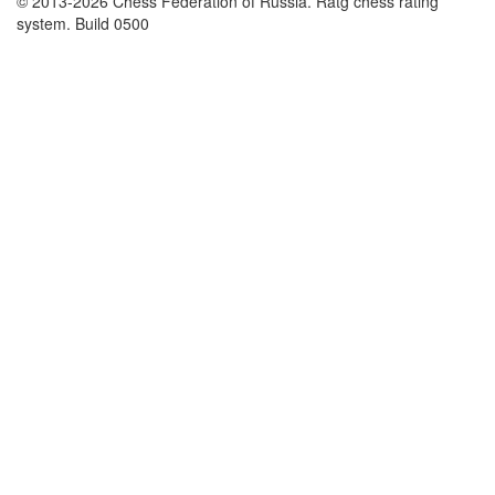
© 2013-2026 Chess Federation of Russia. Ratg chess rating
system. Build 0500