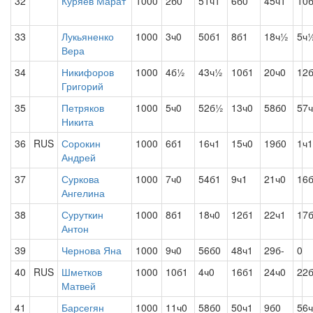
32
Куряев Марат
1000
2б0
51ч1
6б0
45ч1
10
33
Лукьяненко
1000
3ч0
50б1
8б1
18ч½
5ч
Вера
34
Никифоров
1000
4б½
43ч½
10б1
20ч0
12
Григорий
35
Петряков
1000
5ч0
52б½
13ч0
58б0
57
Никита
36
RUS
Сорокин
1000
6б1
16ч1
15ч0
19б0
1ч1
Андрей
37
Суркова
1000
7ч0
54б1
9ч1
21ч0
16
Ангелина
38
Суруткин
1000
8б1
18ч0
12б1
22ч1
17
Антон
39
Чернова Яна
1000
9ч0
56б0
48ч1
29б-
0
40
RUS
Шметков
1000
10б1
4ч0
16б1
24ч0
22
Матвей
41
Барсегян
1000
11ч0
58б0
50ч1
9б0
56