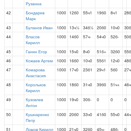
Рузанна
42
Бондарев
1000
12б0
55ч1
19б0
8ч1
28
Марк
43
Буланов Иван
1000
13ч½
34б½
20б0
10ч0
30
44
Власов
1000
14б0
57ч-
54ч0
52б-
50б
Кирилл
45
Ганин Егор
1000
15ч0
8ч0
51б+
32б0
55
46
Кожаев Артем
1000
16б0
10ч0
55б1
12ч0
48
47
Комарова
1000
17ч0
23б1
29ч1
5б0
27ч
Анастасия
48
Корольков
1000
18б0
31ч0
39б0
51ч+
46
Кирилл
49
Кузовлев
1000
19ч0
30б-
0
0
0
Антон
50
Кушнаренко
1000
20б0
33ч0
41б0
55ч0
44
Петр
51
Ломов Кирилл
1000
21ч0
32б0
45ч-
48б-
0