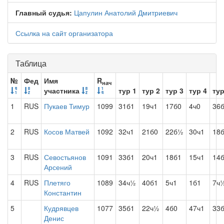
Главный судья:
Цапулин Анатолий Дмитриевич
Ссылка на сайт организатора
Таблица
№
Фед
Имя
R
нач
участника
тур 1
тур 2
тур 3
тур 4
тур
1
RUS
Пукаев Тимур
1099
31б1
19ч1
17б0
4ч0
36
2
RUS
Косов Матвей
1092
32ч1
21б0
22б½
30ч1
18
3
RUS
Севостьянов
1091
33б1
20ч1
18б1
15ч1
14
Арсений
4
RUS
Плетяго
1089
34ч½
40б1
5ч1
1б1
7ч
Константин
5
Кудрявцев
1077
35б1
22ч½
4б0
47ч1
33
Денис