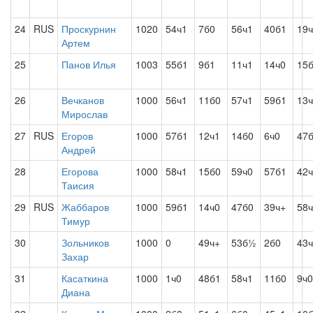
24
RUS
Проскурнин
1020
54ч1
7б0
56ч1
40б1
19
Артем
25
Панов Илья
1003
55б1
9б1
11ч1
14ч0
15
26
Вечканов
1000
56ч1
11б0
57ч1
59б1
13
Мирослав
27
RUS
Егоров
1000
57б1
12ч1
14б0
6ч0
47
Андрей
28
Егорова
1000
58ч1
15б0
59ч0
57б1
42
Таисия
29
RUS
Жаббаров
1000
59б1
14ч0
47б0
39ч+
58
Тимур
30
Зольников
1000
0
49ч+
53б½
2б0
43
Захар
31
Касаткина
1000
1ч0
48б1
58ч1
11б0
9ч0
Диана