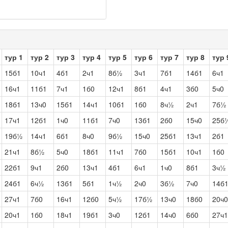
тур 1
тур 2
тур 3
тур 4
тур 5
тур 6
тур 7
тур 8
тур 
15б1
10ч1
4б1
2ч1
8б½
3ч1
7б1
14б1
6ч1
16ч1
11б1
7ч1
1б0
12ч1
8б1
4ч1
3б0
5ч0
18б1
13ч0
15б1
14ч1
10б1
1б0
8ч½
2ч1
7б½
17ч1
12б1
1ч0
11б1
7ч0
13б1
2б0
15ч0
25б
19б½
14ч1
6б1
8ч0
9б½
15ч0
25б1
13ч1
2б1
21ч1
8б½
5ч0
18б1
11ч1
7б0
15б1
10ч1
1б0
22б1
9ч1
2б0
13ч1
4б1
6ч1
1ч0
8б1
3ч½
24б1
6ч½
13б1
5б1
1ч½
2ч0
3б½
7ч0
14б
27ч1
7б0
16ч1
12б0
5ч½
17б½
13ч0
18б0
20ч0
20ч1
1б0
18ч1
19б1
3ч0
12б1
14ч0
6б0
27ч1