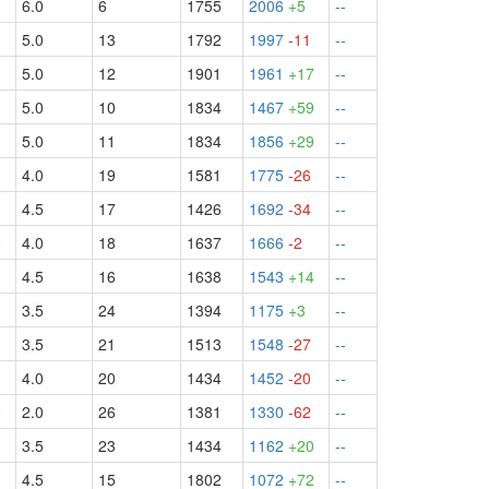
1
6.0
6
1755
2006
+5
--
1
5.0
13
1792
1997
-11
--
5.0
12
1901
1961
+17
--
5.0
10
1834
1467
+59
--
5.0
11
1834
1856
+29
--
1
4.0
19
1581
1775
-26
--
1
4.5
17
1426
1692
-34
--
0
4.0
18
1637
1666
-2
--
4.5
16
1638
1543
+14
--
3.5
24
1394
1175
+3
--
3.5
21
1513
1548
-27
--
1
4.0
20
1434
1452
-20
--
0
2.0
26
1381
1330
-62
--
3.5
23
1434
1162
+20
--
4.5
15
1802
1072
+72
--