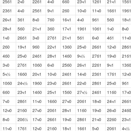
25б1
2ч0
22б1
4ч0
6б0
23ч1
12б1
21ч1
15б
23б1
4ч0
25б1
9ч1
2б0
10ч0
11ч0
16б1
19б
26ч1
3б1
8ч0
7б0
16ч1
4ч0
9б1
5б0
18ч1
28ч1
5б0
21ч1
3б0
17ч1
19б1
10б1
1ч0
8ч0
1ч0
26б1
3ч0
27б1
21ч1
5б1
6ч0
4б1
11ч0
2б0
19ч1
9б0
22ч1
13б0
25ч0
26б1
12ч0
28б
4б0
25ч0
24б1
28ч1
14б0
9ч½
27б1
19ч0
21б
3ч0
27б1
10б0
6ч0
25б0
26ч1
22б1
9ч1
13б
5ч½
16б0
20ч1
10ч0
24б1
14ч0
23б1
17б1
12ч0
10б0
24ч½
19б0
23ч0
26б1
22ч0
28б1
25ч0
9б1
6б0
23ч1
14б0
25ч1
15б0
27ч½
24б1
11б0
17ч0
7ч0
28б1
11ч0
16б0
27ч0
20б1
18ч0
24ч1
26б
12ч0
21б0
27ч0
20б1
28ч1
11б0
19ч0
26ч0
24б
8ч0
20б½
17ч0
26б1
19ч0
28б1
21ч0
22б0
23ч1
11ч0
17б1
12ч0
21б0
18ч1
16б1
5ч0
20б1
4ч½