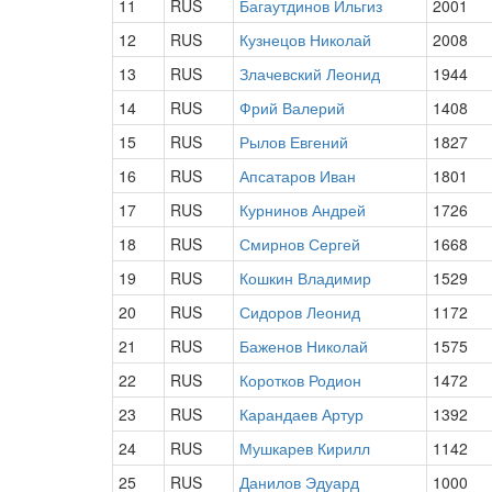
11
RUS
Багаутдинов Ильгиз
2001
12
RUS
Кузнецов Николай
2008
13
RUS
Злачевский Леонид
1944
14
RUS
Фрий Валерий
1408
15
RUS
Рылов Евгений
1827
16
RUS
Апсатаров Иван
1801
17
RUS
Курнинов Андрей
1726
18
RUS
Смирнов Сергей
1668
19
RUS
Кошкин Владимир
1529
20
RUS
Сидоров Леонид
1172
21
RUS
Баженов Николай
1575
22
RUS
Коротков Родион
1472
23
RUS
Карандаев Артур
1392
24
RUS
Мушкарев Кирилл
1142
25
RUS
Данилов Эдуард
1000