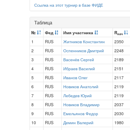
Ссылка на этот турнир в базе ФИДЕ
Таблица
№
Фед
Имя участника
R
нач
1
RUS
Житников Константин
2350
2
RUS
Оспенников Дмитрий
2248
3
RUS
Васенёв Сергей
2189
4
RUS
Ибраев Василий
2151
5
RUS
Иванов Олег
2117
6
RUS
Новиков Анатолий
2119
7
RUS
Лебедев Юрий
2119
8
RUS
Новиков Владимир
2037
9
RUS
Емельянов Федор
2030
10
RUS
Демин Валерий
1980