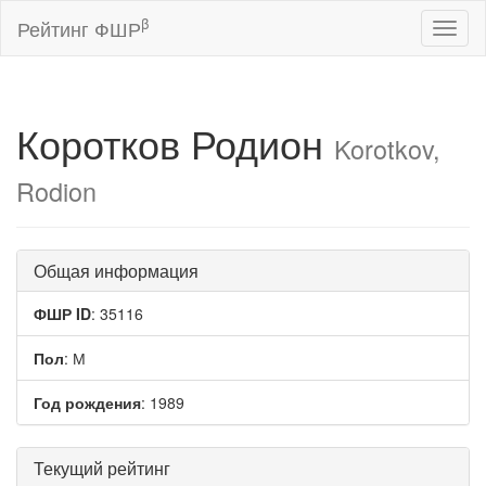
β
Рейтинг ФШР
Toggl
naviga
Коротков Родион
Korotkov,
Rodion
Общая информация
ФШР ID
: 35116
Пол
: М
Год рождения
: 1989
Текущий рейтинг