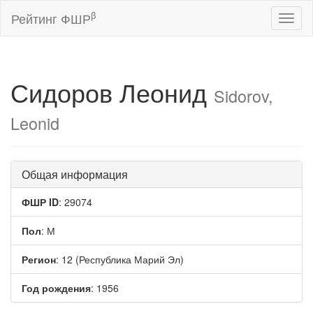
β
Рейтинг ФШР
Toggl
naviga
Сидоров Леонид
Sidorov,
Leonid
Общая информация
ФШР ID
: 29074
Пол
: М
Регион
: 12 (Республика Марий Эл)
Год рождения
: 1956