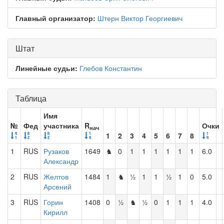
Главный организатор:
Штерн Виктор Георгиевич
Штат
Линейные судьи:
Глебов Константин
Таблица
Имя
№
Фед
участника
R
Очки
нач
1
2
3
4
5
6
7
8
1
RUS
Рузаков
1649
♞
0
1
1
1
1
1
1
6.0
Александр
2
RUS
Желтов
1484
1
♞
½
1
1
½
1
0
5.0
Арсений
3
RUS
Горин
1408
0
½
♞
½
0
1
1
1
4.0
Кирилл