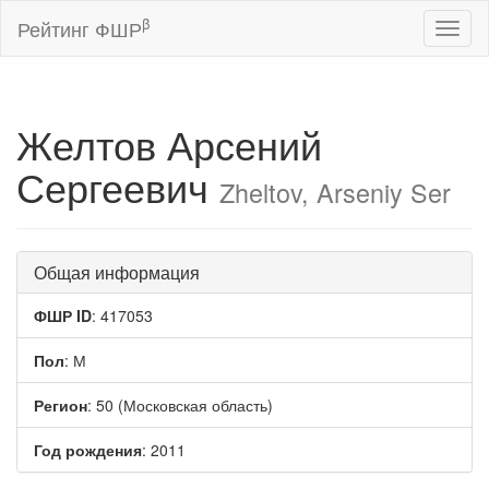
β
Рейтинг ФШР
Toggl
naviga
Желтов Арсений
Сергеевич
Zheltov, Arseniy Ser
Общая информация
ФШР ID
: 417053
Пол
: М
Регион
: 50 (Московская область)
Год рождения
: 2011