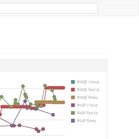
ФИДЕ станд
ФИДЕ быстр
ФИДЕ блиц
ФШР станд
ФШР быстр
ФШР блиц