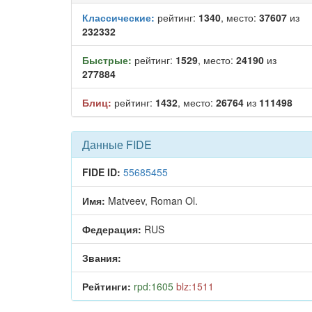
Классические:
рейтинг:
1340
, место:
37607
из
232332
Быстрые:
рейтинг:
1529
, место:
24190
из
277884
Блиц:
рейтинг:
1432
, место:
26764
из
111498
Данные FIDE
FIDE ID:
55685455
Имя:
Matveev, Roman Ol.
Федерация:
RUS
Звания:
Рейтинги:
rpd:1605
blz:1511