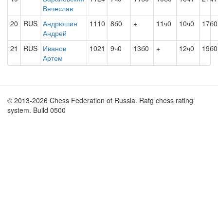
Вячеслав
20
RUS
Андрюшин
1110
8б0
+
11ч0
10ч0
17б0
Андрей
21
RUS
Иванов
1021
9ч0
13б0
+
12ч0
19б0
Артем
© 2013-2026 Chess Federation of Russia. Ratg chess rating
system. Build 0500