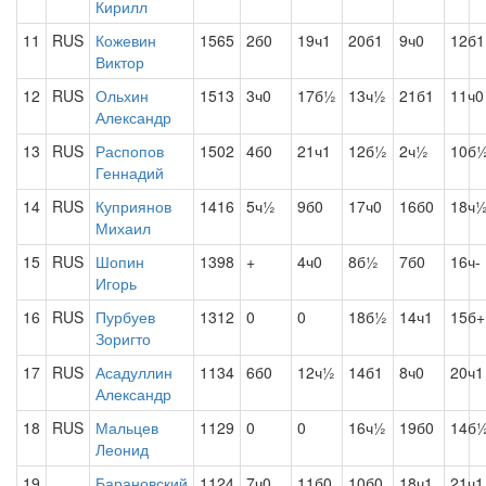
Кирилл
11
RUS
Кожевин
1565
2б0
19ч1
20б1
9ч0
12б1
Виктор
12
RUS
Ольхин
1513
3ч0
17б½
13ч½
21б1
11ч0
Александр
13
RUS
Распопов
1502
4б0
21ч1
12б½
2ч½
10б
Геннадий
14
RUS
Куприянов
1416
5ч½
9б0
17ч0
16б0
18ч
Михаил
15
RUS
Шопин
1398
+
4ч0
8б½
7б0
16ч-
Игорь
16
RUS
Пурбуев
1312
0
0
18б½
14ч1
15б+
Зоригто
17
RUS
Асадуллин
1134
6б0
12ч½
14б1
8ч0
20ч1
Александр
18
RUS
Мальцев
1129
0
0
16ч½
19б0
14б
Леонид
19
Барановский
1124
7ч0
11б0
10б0
18ч1
21ч1