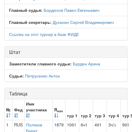
Главный судья:
Бордюхов Павел Евгеньевич
Главный секретарь:
Духанин Сергей Владимирович
Ссылка на этот турнир в базе ФИДЕ
Штат
Заместители главного судьи:
Бурден Арина
Судьи:
Петрусенко Антон
Таблица
Имя
№
Фед
участника
R
нач
тур 1
тур 2
тур 3
тур 4
тур 
1
RUS
Поляков
1879
10б1
6ч1
4б1
3ч½
9б1
Барат