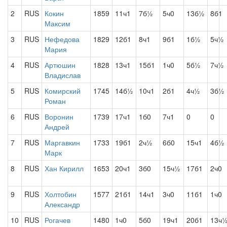
2
RUS
Кокин
1859
11ч1
7б½
5ч0
13б½
8б1
Максим
3
RUS
Нефедова
1829
12б1
8ч1
9б1
1б½
5ч½
Мария
4
RUS
Артюшин
1828
13ч1
15б1
1ч0
5б½
7ч½
Владислав
5
RUS
Комирский
1745
14б½
10ч1
2б1
4ч½
3б½
Роман
6
RUS
Воронин
1739
17ч1
1б0
7ч1
0
0
Андрей
7
RUS
Маргавкин
1733
19б1
2ч½
6б0
15ч1
4б½
Марк
8
RUS
Хан Кирилл
1653
20ч1
3б0
15ч½
17б1
2ч0
9
RUS
Холтобин
1577
21б1
14ч1
3ч0
11б1
1ч0
Александр
10
RUS
Рогачев
1480
1ч0
5б0
19ч1
20б1
13ч