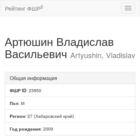
β
Рейтинг ФШР
Toggl
naviga
Артюшин Владислав
Васильевич
Artyushin, Vladislav
Общая информация
ФШР ID
: 23950
Пол
: М
Регион
: 27 (Хабаровский край)
Год рождения
: 2009