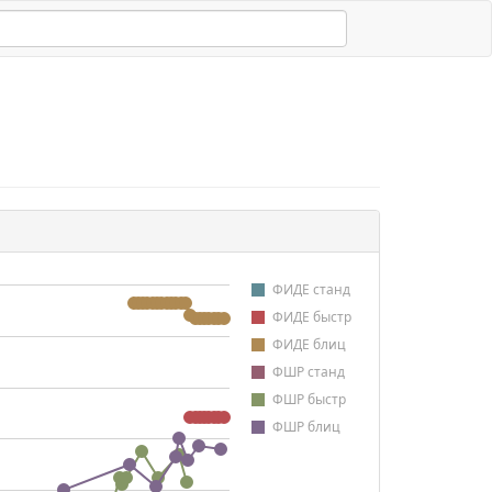
ФИДЕ станд
ФИДЕ быстр
ФИДЕ блиц
ФШР станд
ФШР быстр
ФШР блиц