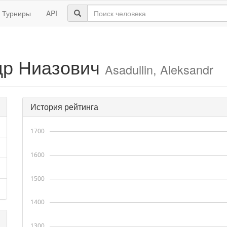
Турниры
API
др Ниазович
Asadullin, Aleksandr
История рейтинга
1700
1600
1500
1400
1300