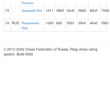
Платон
73
Замазий Рея
1011
38б0
54ч0
58б0
68ч0
70б0
74
RUS
Романенко
1000
8б0
55б1
38ч0
46ч0
59б1
Лев
© 2013-2026 Chess Federation of Russia. Ratg chess rating
system. Build 0500