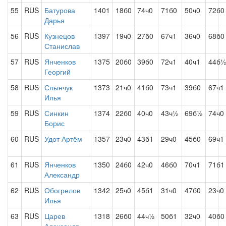
55
RUS
Батурова
1401
18б0
74ч0
71б0
50ч0
72б0
Дарья
56
RUS
Кузнецов
1397
19ч0
27б0
67ч1
36ч0
68б0
Станислав
57
RUS
Янченков
1375
20б0
39б0
72ч1
40ч1
44б
Георгий
58
RUS
Слынчук
1373
21ч0
41б0
73ч1
39б0
67ч1
Илья
59
RUS
Синкин
1374
22б0
40ч0
43ч½
69б½
74ч0
Борис
60
RUS
Удот Артём
1357
23ч0
43б1
29ч0
45б0
69ч1
61
RUS
Янченков
1350
24б0
42ч0
46б0
70ч1
71б1
Александр
62
RUS
Обогрелов
1342
25ч0
45б1
31ч0
47б0
23ч0
Илья
63
RUS
Царев
1318
26б0
44ч½
50б1
32ч0
40б0