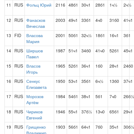
11
RUS
Фольц Юрий
2116
48б1
30ч1
28б1
1ч½
2ч½
12
RUS
Фанасков
2003
49ч1
33б1
4ч0
31б0
41ч1
Вячеслав
13
FID
Власова
2001
50б1
32ч½
18б1
16ч1
3б1
Мария
14
RUS
Ширшов
1987
51ч1
34б0
41ч0
52б1
45ч1
Павел
15
RUS
Власов
1965
52б1
36ч1
1б0
28ч1
24б0
Игорь
16
RUS
Сенкус
1950
53ч1
35б1
6ч½
13б0
37ч1
Елизавета
17
RUS
Морозов
1984
54б1
38ч1
5б1
7ч0
26б
Артём
18
RUS
Чириков
1946
55ч1
37б½
13ч0
65б1
29ч1
Евгений
19
RUS
Грищенко
1903
56б1
64ч1
7б0
35ч1
30б
Владимир