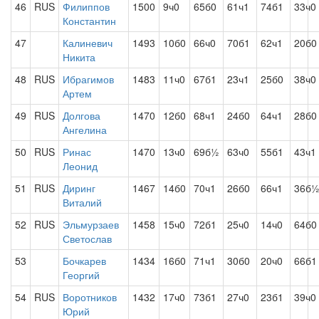
46
RUS
Филиппов
1500
9ч0
65б0
61ч1
74б1
33ч0
Константин
47
Калиневич
1493
10б0
66ч0
70б1
62ч1
20б0
Никита
48
RUS
Ибрагимов
1483
11ч0
67б1
23ч1
25б0
38ч0
Артем
49
RUS
Долгова
1470
12б0
68ч1
24б0
64ч1
28б0
Ангелина
50
RUS
Ринас
1470
13ч0
69б½
63ч0
55б1
43ч1
Леонид
51
RUS
Диринг
1467
14б0
70ч1
26б0
66ч1
36б
Виталий
52
RUS
Эльмурзаев
1458
15ч0
72б1
25ч0
14ч0
64б0
Светослав
53
Бочкарев
1434
16б0
71ч1
30б0
20ч0
66б1
Георгий
54
RUS
Воротников
1432
17ч0
73б1
27ч0
23б1
39ч0
Юрий