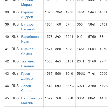
Мария
38
RUS
Скрипко
1626
73ч1
17б0
74б1
24ч0
48б1
Андрей
39
RUS
Бутаков
1604
1б0
57ч1
3б0
58ч1
54б1
Василий
40
RUS
Барабанов
1573
2ч0
59б1
9ч0
57б0
63ч1
Иван
41
RUS
Шканов
1571
3б0
58ч1
14б1
26ч0
12б0
Семён
42
RUS
Ткаченко
1568
4ч0
61б1
20ч1
21б0
27ч1
Евгений
43
RUS
Гусев
1567
5б0
60ч0
59б½
71ч1
50б0
Данила
44
RUS
Лобов
1546
6ч0
63б½
69ч1
37б0
57ч½
Сергей
45
RUS
Непомнящих
1527
7б0
62ч0
68б1
60ч1
14б0
Максим