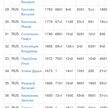
Валерия
29
RUS
Киселёв
1783
66б1
8ч0
60б1
5ч½
18б0
Виталий
30
RUS
Васильев
1779
67ч1
11б0
53ч1
9б1
19ч½
Макар
31
RUS
Солоненко
1746
68б1
10ч0
62б1
12ч1
8б0
Павел
32
RUS
Елисейцев
1685
69ч1
13б½
2ч0
63б1
9ч0
Владимир
33
RUS
Перебоев
1672
70б1
12ч0
64б1
10ч0
46б1
Илья
34
RUS
Хомяк Дарья
1673
1
14ч1
10б1
2б0
21ч1
35
RUS
Федоров
1666
71б1
16ч0
66б1
19б0
65ч1
Виталий
36
RUS
Киржакова
1650
72ч1
15б0
65ч0
56б1
51ч½
Амалия
37
RUS
Тёлина
1629
1
18ч½
22б0
44ч1
16б0