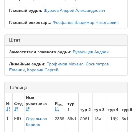
Главный судья:
Шураев Андрей Александрович
Главный секретарь:
Феофанов Владимир Николаевич
Штат
Заместители главного судьи:
Бувальцев Андрей
Линейные судьи:
Трофимов Михаил
,
Сосипатров
Евгений
,
Коровин Сергей
Таблица
Имя
№
Фед
участника
R
тур
нач
1
тур 2
тур 3
тур 4
тур 
1
FID
Отдельнов
2356
39ч1
20б1
15ч1
11б½
6ч1
Кирилл