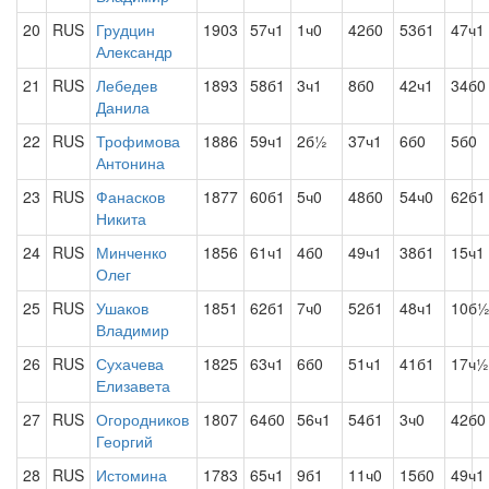
20
RUS
Грудцин
1903
57ч1
1ч0
42б0
53б1
47ч1
Александр
21
RUS
Лебедев
1893
58б1
3ч1
8б0
42ч1
34б0
Данила
22
RUS
Трофимова
1886
59ч1
2б½
37ч1
6б0
5б0
Антонина
23
RUS
Фанасков
1877
60б1
5ч0
48б0
54ч0
62б1
Никита
24
RUS
Минченко
1856
61ч1
4б0
49ч1
38б1
15ч1
Олег
25
RUS
Ушаков
1851
62б1
7ч0
52б1
48ч1
10б
Владимир
26
RUS
Сухачева
1825
63ч1
6б0
51ч1
41б1
17ч½
Елизавета
27
RUS
Огородников
1807
64б0
56ч1
54б1
3ч0
42б0
Георгий
28
RUS
Истомина
1783
65ч1
9б1
11ч0
15б0
49ч1