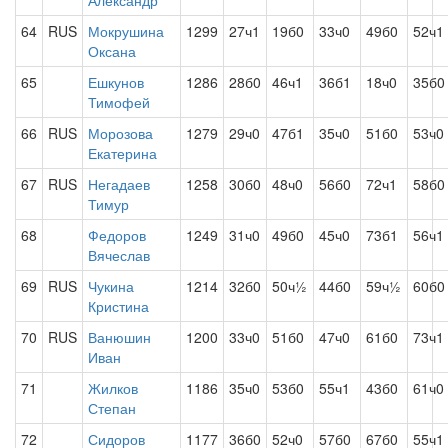
Александр
64
RUS
Мокрушина
1299
27ч1
19б0
33ч0
49б0
52ч1
Оксана
65
Ешкунов
1286
28б0
46ч1
36б1
18ч0
35б0
Тимофей
66
RUS
Морозова
1279
29ч0
47б1
35ч0
51б0
53ч0
Екатерина
67
RUS
Негадаев
1258
30б0
48ч0
56б0
72ч1
58б0
Тимур
68
Федоров
1249
31ч0
49б0
45ч0
73б1
56ч1
Вячеслав
69
RUS
Чукина
1214
32б0
50ч½
44б0
59ч½
60б0
Кристина
70
RUS
Ванюшин
1200
33ч0
51б0
47ч0
61б0
73ч1
Иван
71
Жилков
1186
35ч0
53б0
55ч1
43б0
61ч0
Степан
72
Сидоров
1177
36б0
52ч0
57б0
67б0
55ч1