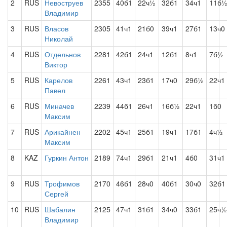
2
RUS
Невоструев
2355
40б1
22ч½
32б1
34ч1
11б
Владимир
3
RUS
Власов
2305
41ч1
21б0
39ч1
27б1
13ч0
Николай
4
RUS
Отдельнов
2281
42б1
24ч1
12б1
8ч1
7б½
Виктор
5
RUS
Карелов
2261
43ч1
23б1
17ч0
29б½
22ч1
Павел
6
RUS
Миначев
2239
44б1
26ч1
16б½
22ч1
1б0
Максим
7
RUS
Арикайнен
2202
45ч1
25б1
19ч1
17б1
4ч½
Максим
8
KAZ
Гуркин Антон
2189
74ч1
29б1
21ч1
4б0
31ч1
9
RUS
Трофимов
2170
46б1
28ч0
40б1
30ч0
32б1
Сергей
10
RUS
Шабалин
2125
47ч1
31б1
34ч0
33б1
25ч½
Владимир