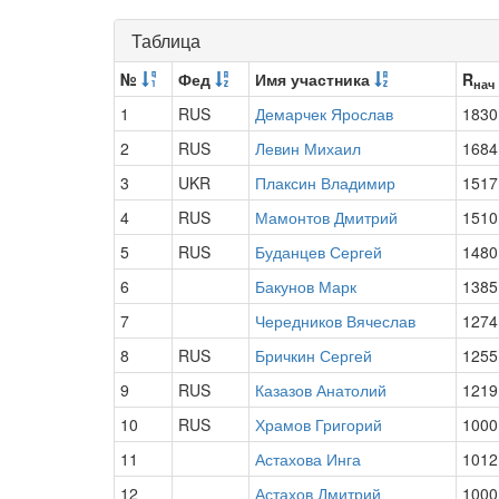
Таблица
№
Фед
Имя участника
R
нач
1
RUS
Демарчек Ярослав
1830
2
RUS
Левин Михаил
1684
3
UKR
Плаксин Владимир
1517
4
RUS
Мамонтов Дмитрий
1510
5
RUS
Буданцев Сергей
1480
6
Бакунов Марк
1385
7
Чередников Вячеслав
1274
8
RUS
Бричкин Сергей
1255
9
RUS
Казазов Анатолий
1219
10
RUS
Храмов Григорий
1000
11
Астахова Инга
1012
12
Астахов Дмитрий
1000