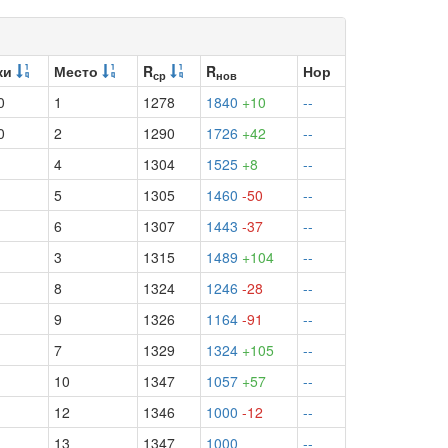
ки
Место
R
R
Нор
ср
нов
0
1
1278
1840
+10
--
0
2
1290
1726
+42
--
4
1304
1525
+8
--
5
1305
1460
-50
--
6
1307
1443
-37
--
3
1315
1489
+104
--
8
1324
1246
-28
--
9
1326
1164
-91
--
7
1329
1324
+105
--
10
1347
1057
+57
--
12
1346
1000
-12
--
13
1347
1000
--