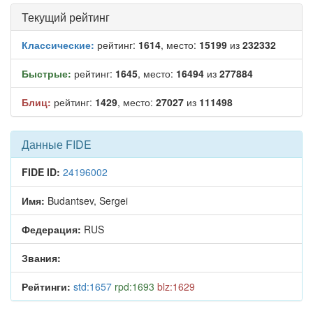
Текущий рейтинг
Классические:
рейтинг:
1614
, место:
15199
из
232332
Быстрые:
рейтинг:
1645
, место:
16494
из
277884
Блиц:
рейтинг:
1429
, место:
27027
из
111498
Данные FIDE
FIDE ID:
24196002
Имя:
Budantsev, Sergei
Федерация:
RUS
Звания:
Рейтинги:
std:1657
rpd:1693
blz:1629