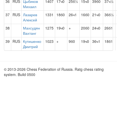
36
RUS
Цыбиков
1407
17ч0
25б½
15ч0
39б0
37ч½
Михаил
37
RUS
Лазарев
1331
18б0
26ч1
16б0
21ч0
36б½
Алексей
38
Махсудян
1275
19ч0
+
20б0
24ч0
26б1
Вахтанг
39
RUS
Кутишенко
1023
+
9б0
19ч0
36ч1
18б1
Дмитрий
© 2013-2026 Chess Federation of Russia. Ratg chess rating
system. Build 0500