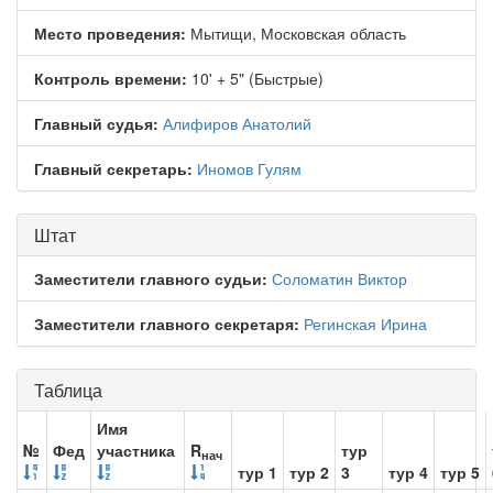
Место проведения:
Мытищи, Московская область
Контроль времени:
10' + 5" (Быстрые)
Главный судья:
Алифиров Анатолий
Главный секретарь:
Иномов Гулям
Штат
Заместители главного судьи:
Соломатин Виктор
Заместители главного секретаря:
Регинская Ирина
Таблица
Имя
№
Фед
участника
R
тур
нач
тур 1
тур 2
3
тур 4
тур 5