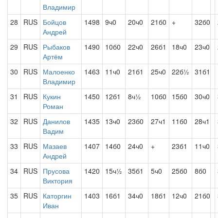
Владимир
28
RUS
Бойцов
1498
9ч0
20ч0
21б0
+
32б0
Андрей
29
RUS
Рыбаков
1490
10б0
22ч0
26б1
18ч0
23ч0
Артём
30
RUS
Малоенко
1463
11ч0
21б1
25ч0
22б½
31б1
Владимир
31
RUS
Кукин
1450
12б1
8ч½
10б0
15б0
30ч0
Роман
32
RUS
Данилов
1435
13ч0
23б0
27ч1
11б0
28ч1
Вадим
33
RUS
Мазаев
1407
14б0
24ч0
+
23б1
11ч0
Андрей
34
RUS
Прусова
1420
15ч½
35б1
5ч0
25б0
8б0
Виктория
35
RUS
Каторгин
1403
16б1
34ч0
18б1
12ч0
21б0
Иван