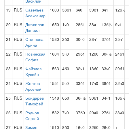
Василий
19
RUS
Савельев
1603
38б1
6ч0
39б1
8ч1
12б½
Александр
20
RUS
Джалилов
1650
1ч0
28б1
38ч1
13б½
9ч1
Даниил
21
RUS
Стоянова
1580
2б0
30ч0
28ч1
37б1
35ч1
Арина
22
RUS
Новинская
1604
3ч0
29б1
12б0
30ч½
24б1
София
23
RUS
Файзиев
1563
4б0
32ч1
13б0
33ч0
29б1
Хусейн
24
RUS
Желтов
1551
5ч0
33б1
17ч0
38б1
22ч0
Арсений
25
RUS
Бондарев
1548
6б0
36ч½
30б1
34ч1
16б½
Тимофей
26
RUS
Роднов
1532
7ч0
37б0
29ч0
27б1
38ч0
Сергей
27
RUS
Зимин
1510
8б0
16ч0
32б0
26ч0
+