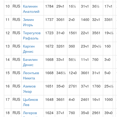
10
RUS
Калинин
1784
29ч1
1б½
31ч1
3б½
17ч1
Анатолий
11
RUS
Зимин
1737
30б1
2ч0
14б0
32ч1
33б1
Игорь
12
RUS
Терегулов
1723
31ч0
15б1
22ч1
35б1
19ч½
Рафаэль
13
RUS
Каргин
1672
32б1
3б0
23ч1
20ч½
1б0
Денис
14
RUS
Бачилин
1668
33ч1
5б½
11ч1
7б0
3ч0
Денис
15
RUS
Леонтьев
1668
34б½
12ч0
36б1
31ч1
5ч0
Никита
16
RUS
Азимов
1651
35ч0
27б1
37ч1
17б0
25ч½
Умар
17
RUS
Цыбиков
1648
36б1
4ч0
24б1
16ч1
10б0
Лев
18
RUS
Легеров
1624
37ч1
7б0
35ч0
29б1
39ч0