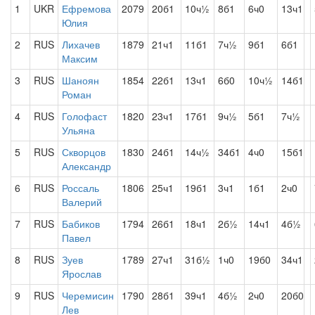
1
UKR
Ефремова
2079
20б1
10ч½
8б1
6ч0
13ч1
Юлия
2
RUS
Лихачев
1879
21ч1
11б1
7ч½
9б1
6б1
Максим
3
RUS
Шаноян
1854
22б1
13ч1
6б0
10ч½
14б1
Роман
4
RUS
Голофаст
1820
23ч1
17б1
9ч½
5б1
7ч½
Ульяна
5
RUS
Скворцов
1830
24б1
14ч½
34б1
4ч0
15б1
Александр
6
RUS
Россаль
1806
25ч1
19б1
3ч1
1б1
2ч0
Валерий
7
RUS
Бабиков
1794
26б1
18ч1
2б½
14ч1
4б½
Павел
8
RUS
Зуев
1789
27ч1
31б½
1ч0
19б0
34ч1
Ярослав
9
RUS
Черемисин
1790
28б1
39ч1
4б½
2ч0
20б0
Лев