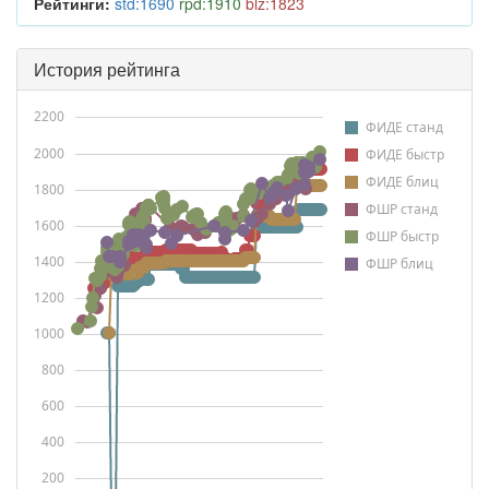
Рейтинги:
std:1690
rpd:1910
blz:1823
История рейтинга
2200
ФИДЕ станд
2000
ФИДЕ быстр
ФИДЕ блиц
1800
ФШР станд
1600
ФШР быстр
1400
ФШР блиц
1200
1000
800
600
400
200