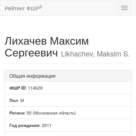
β
Рейтинг ФШР
Toggl
naviga
Лихачев Максим
Сергеевич
Likhachev, Maksim S.
Общая информация
ФШР ID
: 114629
Пол
: М
Регион
: 50 (Московская область)
Год рождения
: 2011