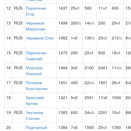
12
RUS
Перепечко
1437
25ч1
5б0
11ч1
6б0
15
Егор
13
RUS
Черников
1499
26б½
14ч½
2б0
20ч1
21
Мирослав
14
RUS
Черваков Олег
1482
1ч0
13б½
23ч1
21б½
9ч
15
RUS
Перепечко
1470
2б0
20ч1
8б0
18ч1
12
Савелий
16
RUS
Морозов
1464
3ч0
21б0
24б1
11ч½
26
Алексей
17
RUS
Поляков
1451
4б0
22ч½
18б1
26ч1
6ч
Константин
18
Храпский
1421
5ч0
25б1
17ч0
15б0
20
Артем
19
RUS
Чистяков
1383
6б0
24ч½
22б1
10ч1
8б
Степан
20
Подгорный
1384
7ч0
15б0
25ч1
13б0
18