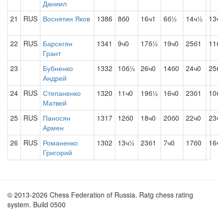
Даниил
21
RUS
Воснятин Яков
1386
8б0
16ч1
6б½
14ч½
13
22
RUS
Барсегян
1341
9ч0
17б½
19ч0
25б1
11
Грант
23
Бубненко
1332
10б½
26ч0
14б0
24ч0
25
Андрей
24
RUS
Степаненко
1320
11ч0
19б½
16ч0
23б1
10
Матвей
25
RUS
Паносян
1317
12б0
18ч0
20б0
22ч0
23
Армен
26
RUS
Романенко
1302
13ч½
23б1
7ч0
17б0
16
Григорий
© 2013-2026 Chess Federation of Russia. Ratg chess rating
system. Build 0500