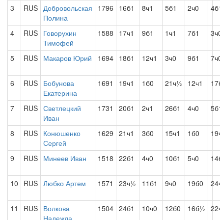
3
RUS
Добровольская
1796
16б1
8ч1
5б1
2ч0
4б
Полина
4
RUS
Говорухин
1588
17ч1
9б1
1ч1
7б1
3ч
Тимофей
5
RUS
Макаров Юрий
1694
18б1
12ч1
3ч0
9б1
7ч
6
RUS
Бобунова
1691
19ч1
1б0
21ч½
12ч1
17
Екатерина
7
RUS
Светлецкий
1731
20б1
2ч1
26б1
4ч0
5б
Иван
8
RUS
Конюшенко
1629
21ч1
3б0
15ч1
1б0
19
Сергей
9
RUS
Минеев Иван
1518
22б1
4ч0
10б1
5ч0
14
10
RUS
Любко Артем
1571
23ч½
11б1
9ч0
19б0
24
11
RUS
Волкова
1504
24б1
10ч0
12б0
16б½
22
Надежда