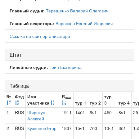
Главный судья:
Терещенко Валерий Олегович
Главный секретарь:
Воронков Евгений Игоревич
Ссылка на сайт организатора
Штат
Линейные судьи:
Грин Екатерина
Таблица
№
Фед
Имя
R
тур
нач
участника
тур 1
тур 2
3
тур 4
ту
1
RUS
Широкун
1911
14б1
6ч1
4б0
8ч1
2б
Алексей
2
RUS
Кузнецов Егор
1837
15ч1
7б0
13ч1
3б1
1ч