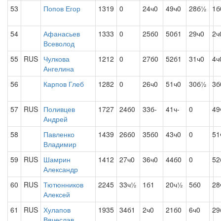
53
Попов Егор
1319
0
24ч0
49ч0
28б½
1б
54
Афанасьев
1333
0
25б0
50б1
29ч0
2ч
Всеволод
55
RUS
Чулкова
1212
0
27б0
52б1
31ч0
4ч
Ангелина
56
Карпов Глеб
1282
0
26ч0
51ч0
30б½
3б
57
RUS
Поливцев
1727
24б0
33б-
41ч-
0
49
Андрей
58
Павленко
1439
26б0
35б0
43ч0
0
51
Владимир
59
RUS
Шамрин
1412
27ч0
36ч0
44б0
0
52
Александр
60
RUS
Тютюнников
2245
33ч½
1б1
20ч½
5б0
28
Алексей
61
RUS
Хулапов
1935
34б1
2ч0
21б0
6ч0
29
Вячеслав