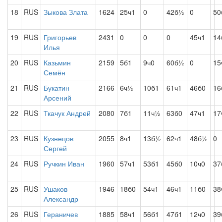
18
RUS
Зыкова Злата
1624
25ч1
0
42б½
0
50
19
RUS
Григорьев
2431
0
0
0
45ч1
14
Илья
20
RUS
Казьмин
2159
5б1
9ч0
60б½
0
15
Семён
21
RUS
Букатин
2166
6ч½
10б1
61ч1
46б0
16
Арсений
22
RUS
Ткачук Андрей
2080
7б1
11ч½
63б0
47ч1
17
23
RUS
Кузнецов
2055
8ч1
13б½
62ч1
48б½
0
Сергей
24
RUS
Ручкин Иван
1960
57ч1
53б1
45б0
10ч0
37
25
RUS
Ушаков
1946
18б0
54ч1
46ч1
11б0
38
Александр
26
RUS
Гераничев
1885
58ч1
56б1
47б1
12ч0
39