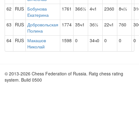
62
RUS
Бобунова
1761
36б½
4ч1
23б0
8ч½
31
Екатерина
63
RUS
Добровольская
1774
35ч1
3б½
22ч1
7б0
30
Полина
64
RUS
Макашов
1598
0
34ч0
0
0
0
Николай
© 2013-2026 Chess Federation of Russia. Ratg chess rating
system. Build 0500