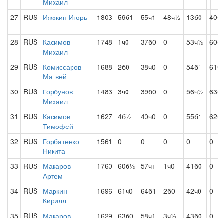
Михаил
27
RUS
Ижокин Игорь
1803
59б1
55ч1
48ч½
13б0
40
28
RUS
Касимов
1748
1ч0
37б0
0
53ч½
60
Михаил
29
RUS
Комиссаров
1688
2б0
38ч0
0
54б1
61
Матвей
30
RUS
Горбунов
1483
3ч0
39б0
0
56ч½
63
Михаил
31
RUS
Касимов
1627
4б½
40ч0
0
55б1
62
Тимофей
32
RUS
Горбатенко
1561
0
0
0
0
0
Никита
33
RUS
Макаров
1760
60б½
57ч+
1ч0
41б0
0
Артем
34
RUS
Маркин
1696
61ч0
64б1
2б0
42ч0
0
Кирилл
35
RUS
Макаров
1629
63б0
58ч1
3ч½
43б0
0