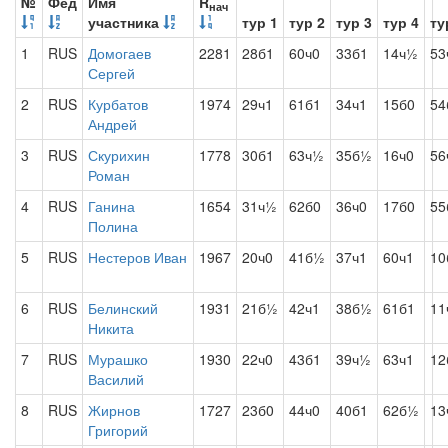
№
Фед
Имя
R
нач
участника
тур 1
тур 2
тур 3
тур 4
ту
1
RUS
Домогаев
2281
28б1
60ч0
33б1
14ч½
53
Сергей
2
RUS
Курбатов
1974
29ч1
61б1
34ч1
15б0
54
Андрей
3
RUS
Скурихин
1778
30б1
63ч½
35б½
16ч0
56
Роман
4
RUS
Ганина
1654
31ч½
62б0
36ч0
17б0
55
Полина
5
RUS
Нестеров Иван
1967
20ч0
41б½
37ч1
60ч1
10
6
RUS
Белинский
1931
21б½
42ч1
38б½
61б1
11
Никита
7
RUS
Мурашко
1930
22ч0
43б1
39ч½
63ч1
12
Василий
8
RUS
Жирнов
1727
23б0
44ч0
40б1
62б½
13
Григорий