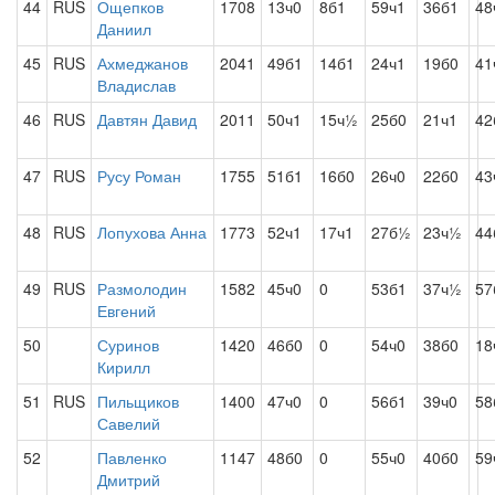
44
RUS
Ощепков
1708
13ч0
8б1
59ч1
36б1
48
Даниил
45
RUS
Ахмеджанов
2041
49б1
14б1
24ч1
19б0
41
Владислав
46
RUS
Давтян Давид
2011
50ч1
15ч½
25б0
21ч1
42
47
RUS
Русу Роман
1755
51б1
16б0
26ч0
22б0
43
48
RUS
Лопухова Анна
1773
52ч1
17ч1
27б½
23ч½
44
49
RUS
Размолодин
1582
45ч0
0
53б1
37ч½
57
Евгений
50
Суринов
1420
46б0
0
54ч0
38б0
18
Кирилл
51
RUS
Пильщиков
1400
47ч0
0
56б1
39ч0
58
Савелий
52
Павленко
1147
48б0
0
55ч0
40б0
59
Дмитрий