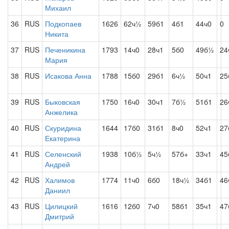
Михаил
36
RUS
Подкопаев
1626
62ч½
59б1
4б1
44ч0
0
Никита
37
RUS
Печеникина
1793
14ч0
28ч1
5б0
49б½
24
Мария
38
RUS
Исакова Анна
1788
15б0
29б1
6ч½
50ч1
25
39
RUS
Быковская
1750
16ч0
30ч1
7б½
51б1
26
Анжелика
40
RUS
Скуридина
1644
17б0
31б1
8ч0
52ч1
27
Екатерина
41
RUS
Селенский
1938
10б½
5ч½
57б+
33ч1
45
Андрей
42
RUS
Халимов
1774
11ч0
6б0
18ч½
34б1
46
Даниил
43
RUS
Цилицкий
1616
12б0
7ч0
58б1
35ч1
47
Дмитрий