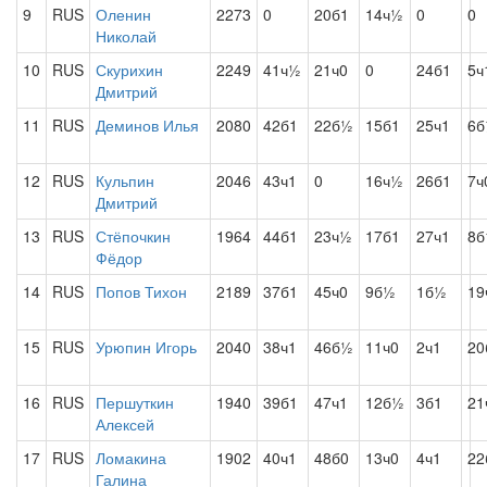
9
RUS
Оленин
2273
0
20б1
14ч½
0
0
Николай
10
RUS
Скурихин
2249
41ч½
21ч0
0
24б1
5ч
Дмитрий
11
RUS
Деминов Илья
2080
42б1
22б½
15б1
25ч1
6
12
RUS
Кульпин
2046
43ч1
0
16ч½
26б1
7ч
Дмитрий
13
RUS
Стёпочкин
1964
44б1
23ч½
17б1
27ч1
8б
Фёдор
14
RUS
Попов Тихон
2189
37б1
45ч0
9б½
1б½
19
15
RUS
Урюпин Игорь
2040
38ч1
46б½
11ч0
2ч1
20
16
RUS
Першуткин
1940
39б1
47ч1
12б½
3б1
21
Алексей
17
RUS
Ломакина
1902
40ч1
48б0
13ч0
4ч1
22
Галина