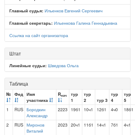
Главный судья:
Ильенков Евгений Сергеевич
Главный секретарь:
Ильенкова Галина Геннадьевна
Ссылка на сайт организатора
Штат
Линейные судьи:
Шведова Ольга
Таблица
№
Фед
Имя
R
тур
тур
тур
тур
нач
участника
1
2
тур 3
4
5
1
RUS
Бородкин
2223
19б1
10ч1
12б1
4ч0
18б1
Александр
2
RUS
Миронов
2023
20ч1
11б1
14ч1
7б1
4ч1
Виталий