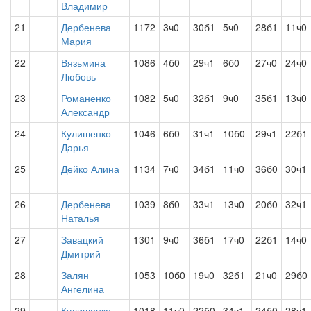
Владимир
21
Дербенева
1172
3ч0
30б1
5ч0
28б1
11ч0
Мария
22
Вязьмина
1086
4б0
29ч1
6б0
27ч0
24ч0
Любовь
23
Романенко
1082
5ч0
32б1
9ч0
35б1
13ч0
Александр
24
Кулишенко
1046
6б0
31ч1
10б0
29ч1
22б1
Дарья
25
Дейко Алина
1134
7ч0
34б1
11ч0
36б0
30ч1
26
Дербенева
1039
8б0
33ч1
13ч0
20б0
32ч1
Наталья
27
Завацкий
1301
9ч0
36б1
17ч0
22б1
14ч0
Дмитрий
28
Залян
1053
10б0
19ч0
32б1
21ч0
29б0
Ангелина
29
Кулишенко
1018
11ч0
22б0
34ч1
24б0
28ч1