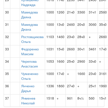
Надежда
30
Мамедова
1000
12б0
21ч0
33б0
31ч1
25б0
Даяна
31
Мамедова
1000
13ч0
24б0
20ч0
30б0
35ч0
Диана
32
Ростовщикова
1103
14б0
23ч0
28ч0
+
26б0
Ольга
33
Федоренко
1031
15ч0
26б0
30ч1
34б1
17ч0
Максим
34
Черепова
1053
16б0
25ч0
29б0
33ч0
+
Анастасия
35
Чумаченко
1000
17ч0
+
16б0
23ч0
31б1
Ольга
36
Янченко
1336
18б0
27ч0
+
25ч1
19б0
Дарья
37
Ячменев
1518
+
9б1
8ч½
5б0
15ч1
Николай