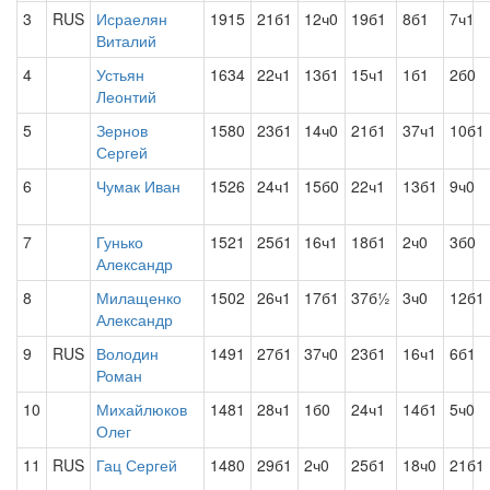
3
RUS
Исраелян
1915
21б1
12ч0
19б1
8б1
7ч1
Виталий
4
Устьян
1634
22ч1
13б1
15ч1
1б1
2б0
Леонтий
5
Зернов
1580
23б1
14ч0
21б1
37ч1
10б1
Сергей
6
Чумак Иван
1526
24ч1
15б0
22ч1
13б1
9ч0
7
Гунько
1521
25б1
16ч1
18б1
2ч0
3б0
Александр
8
Милащенко
1502
26ч1
17б1
37б½
3ч0
12б1
Александр
9
RUS
Володин
1491
27б1
37ч0
23б1
16ч1
6б1
Роман
10
Михайлюков
1481
28ч1
1б0
24ч1
14б1
5ч0
Олег
11
RUS
Гац Сергей
1480
29б1
2ч0
25б1
18ч0
21б1