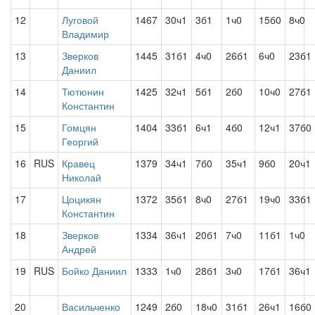
12
Луговой
1467
30ч1
3б1
1ч0
15б0
8ч0
Владимир
13
Зверков
1445
31б1
4ч0
26б1
6ч0
23б1
Даниил
14
Тютюнин
1425
32ч1
5б1
2б0
10ч0
27б1
Константин
15
Гомцян
1404
33б1
6ч1
4б0
12ч1
37б0
Георгий
16
RUS
Кравец
1379
34ч1
7б0
35ч1
9б0
20ч1
Николай
17
Цоцикян
1372
35б1
8ч0
27б1
19ч0
33б1
Константин
18
Зверков
1334
36ч1
20б1
7ч0
11б1
1ч0
Андрей
19
RUS
Бойко Даниил
1333
1ч0
28б1
3ч0
17б1
36ч1
20
Васильченко
1249
2б0
18ч0
31б1
26ч1
16б0