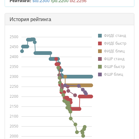
Рейтинги:
std:2300
rpd:2200
blz:2256
История рейтинга
ФИДЕ станд
2500
ФИДЕ быстр
2450
ФИДЕ блиц
2400
ФШР станд
2350
ФШР быстр
ФШР блиц
2300
2250
2200
2150
2100
2050
2000