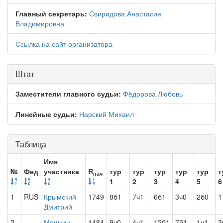
Главный секретарь:
Свиридова Анастасия
Владимировна
Ссылка на сайт организатора
Штат
Заместители главного судьи:
Фёдорова Любовь
Линейные судьи:
Нарский Михаил
Таблица
Имя
№
Фед
участника
R
тур
тур
тур
тур
тур
т
нач
1
2
3
4
5
6
1
RUS
Крымский
1749
8б1
7ч1
6б1
3ч0
2б0
1
Дмитрий
2
Мошкин
1484
9ч0
4ч1
12б1
7б1
1ч1
3