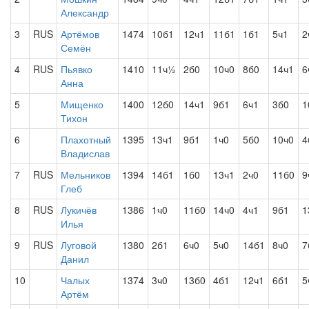
Александр
3
RUS
Артёмов
1474
10б1
12ч1
11б1
1б1
5ч1
2
Семён
4
RUS
Пьявко
1410
11ч½
2б0
10ч0
8б0
14ч1
6
Анна
5
Мищенко
1400
12б0
14ч1
9б1
6ч1
3б0
1
Тихон
6
Плахотный
1395
13ч1
9б1
1ч0
5б0
10ч0
4
Владислав
7
RUS
Мельников
1394
14б1
1б0
13ч1
2ч0
11б0
9
Глеб
8
RUS
Лукичёв
1386
1ч0
11б0
14ч0
4ч1
9б1
1
Илья
9
RUS
Луговой
1380
2б1
6ч0
5ч0
14б1
8ч0
7
Данил
10
Чалых
1374
3ч0
13б0
4б1
12ч1
6б1
5
Артём