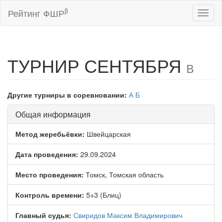
β
Рейтинг ФШР
Toggl
naviga
ТУРНИР СЕНТЯБРЯ
В
Другие турниры в соревновании:
А
Б
Общая информация
Метод жеребьёвки:
Швейцарская
Дата проведения:
29.09.2024
Место проведения:
Томск, Томская область
Контроль времени:
5+3 (Блиц)
Главный судья:
Свиридов Максим Владимирович