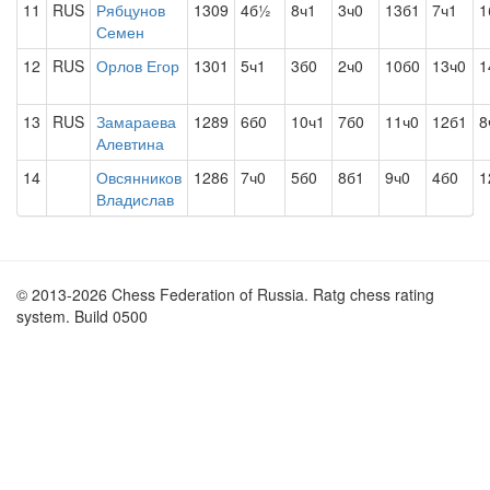
11
RUS
Рябцунов
1309
4б½
8ч1
3ч0
13б1
7ч1
1
Семен
12
RUS
Орлов Егор
1301
5ч1
3б0
2ч0
10б0
13ч0
1
13
RUS
Замараева
1289
6б0
10ч1
7б0
11ч0
12б1
8
Алевтина
14
Овсянников
1286
7ч0
5б0
8б1
9ч0
4б0
1
Владислав
© 2013-2026 Chess Federation of Russia. Ratg chess rating
system. Build 0500