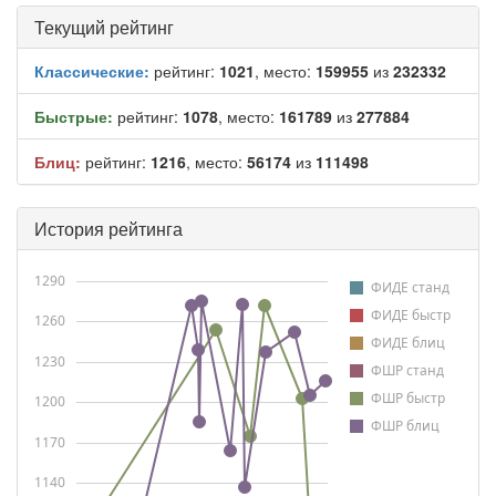
Текущий рейтинг
Классические:
рейтинг:
1021
, место:
159955
из
232332
Быстрые:
рейтинг:
1078
, место:
161789
из
277884
Блиц:
рейтинг:
1216
, место:
56174
из
111498
История рейтинга
1290
ФИДЕ станд
ФИДЕ быстр
1260
ФИДЕ блиц
1230
ФШР станд
ФШР быстр
1200
ФШР блиц
1170
1140