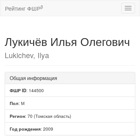
β
Рейтинг ФШР
Toggl
naviga
Лукичёв Илья Олегович
Lukichev, Ilya
Общая информация
ФШР ID
: 144500
Пол
: М
Регион
: 70 (Томская область)
Год рождения
: 2009